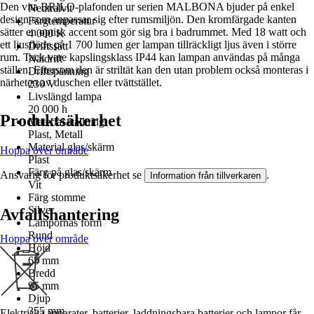
Den vita BRILO-plafonden ur serien MALBONA bjuder på enkel
Neutralvit
design som anpassar sig efter rumsmiljön. Den kromfärgade kanten
Färgtemperatur
sätter en optisk accent som gör sig bra i badrummet. Med 18 watt och
4 000 K
ett ljusflöde på 1 700 lumen ger lampan tillräckligt ljus även i större
Driftssätt
rum. Tack vare kapslingsklass IP44 kan lampan användas på många
Nätdrift
ställen. Eftersom den är striltät kan den utan problem också monteras i
Driftspänning
närheten av duschen eller tvättstället.
230 V
Livslängd lampa
20 000 h
Produktsäkerhet
Material ställning
Plast, Metall
Material glas/skärm
Hoppa över område
Plast
Färg på glas/skärm
Ansvarig för produktsäkerhet se
.
Information från tillverkaren
Vit
Färg stomme
Silver
Avfallshantering
Lampornas form
Rund
Hoppa över område
Höjd
65 mm
Bredd
95 mm
Djup
355 mm
Elektriska apparater, batterier, laddningsbara batterier och lampor får