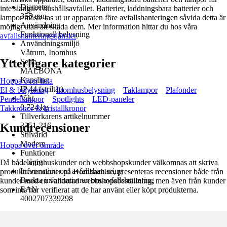
Diameter
inte slängas i hushållsavfallet. Batterier, laddningsbara batterier och
355 mm
lampor måste tas ut ur apparaten före avfallshanteringen såvida detta är
Användning
möjligt utan att skada dem. Mer information hittar du hos våra
Funktionell belysning
avfallshanteringstjänster
.
Användningsmiljö
Våtrum, Inomhus
Ytterligare kategorier
Serie
MALBONA
Kapsling
Hoppa över lista
IP 44 (striltät)
El & belysning
Inomhusbelysning
Taklampor
Plafonder
Vikt
Pendellampor
Spotlights
LED-paneler
0,724 kg
Takkronor & kristallkronor
Tillverkarens artikelnummer
Kundrecensioner
3351-216
Stilvärld
Modern
Hoppa över område
Funktioner
1-lågig
Då både varuhuskunder och webbshopskunder välkomnas att skriva
Information om avfallshantering
produktrecensioner på Hornbach.se, presenteras recensioner både från
Beakta informationen om avfallshantering
kunder med en validerad webbshopsbeställning, men även från kunder
EAN
som inte har verifierat att de har använt eller köpt produkterna.
4002707339298