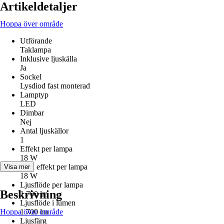
Artikeldetaljer
Hoppa över område
Utförande
Taklampa
Inklusive ljuskälla
Ja
Sockel
Lysdiod fast monterad
Lamptyp
LED
Dimbar
Nej
Antal ljuskällor
1
Effekt per lampa
18 W
Max effekt per lampa
Visa mer
18 W
Ljusflöde per lampa
Beskrivning
1 700 lm
Ljusflöde i lumen
Hoppa över område
1 700 lm
Ljusfärg