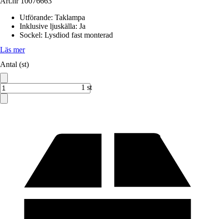
Art.nr
10076663
Utförande
:
Taklampa
Inklusive ljuskälla
:
Ja
Sockel
:
Lysdiod fast monterad
Läs mer
Antal (st)
1 st