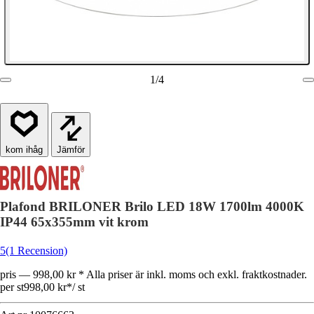
1
/
4
Jämför
Plafond BRILONER Brilo LED 18W 1700lm 4000K
IP44 65x355mm vit krom
5
(1 Recension)
pris — 998,00 kr * Alla priser är inkl. moms och exkl. fraktkostnader.
per st
998,00 kr
*
/
st