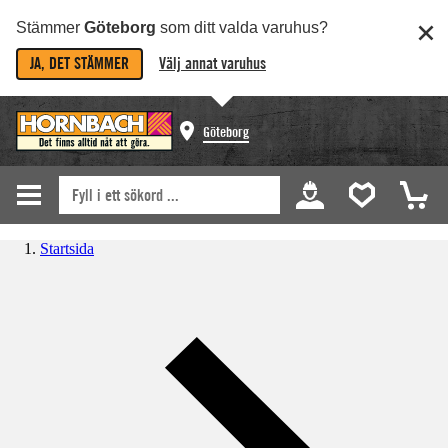
Stämmer
Göteborg
som ditt valda varuhus?
JA, DET STÄMMER
Välj annat varuhus
Göteborg
Startsida