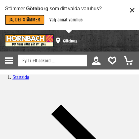
Stämmer
Göteborg
som ditt valda varuhus?
JA, DET STÄMMER
Välj annat varuhus
Göteborg
Startsida