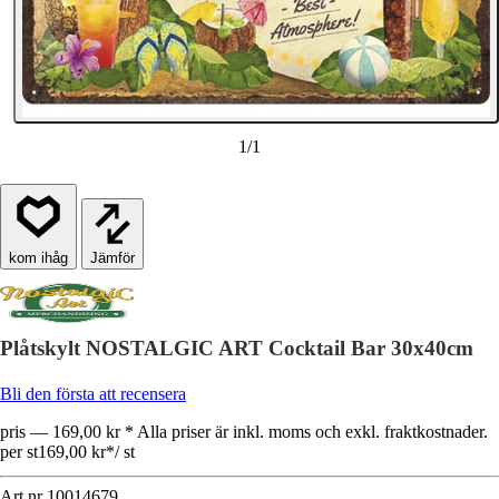
1
/
1
Jämför
Plåtskylt NOSTALGIC ART Cocktail Bar 30x40cm
Bli den första att recensera
pris — 169,00 kr * Alla priser är inkl. moms och exkl. fraktkostnader.
per st
169,00 kr
*
/
st
Art.nr
10014679