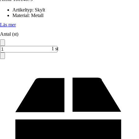
Artikeltyp
:
Skylt
Material
:
Metall
Läs mer
Antal (st)
1 st