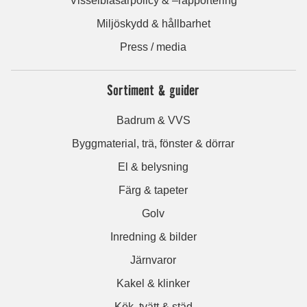
Visselblåsarpolicy & –rapportering
Miljöskydd & hållbarhet
Press / media
Sortiment & guider
Badrum & VVS
Byggmaterial, trä, fönster & dörrar
El & belysning
Färg & tapeter
Golv
Inredning & bilder
Järnvaror
Kakel & klinker
Kök, tvätt & städ