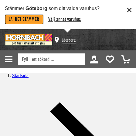
Stämmer
Göteborg
som ditt valda varuhus?
JA, DET STÄMMER
Välj annat varuhus
Göteborg
Startsida