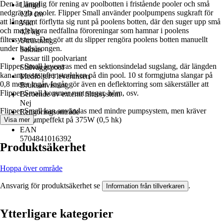
Den är lämplig för rening av poolbotten i fristående pooler och små
Längd
nedgrävda pooler. Flipper Small använder poolpumpens sugkraft för
120 cm
att långsamt förflytta sig runt på poolens botten, där den suger upp små
Vikt
och medelstora nedfallna föroreningar som hamnar i poolens
4,3 kg
filtersystem. Det gör att du slipper rengöra poolens botten manuellt
Utrustning
under badsäsongen.
Saknas
Passar till poolvariant
Flipper Small levereras med en sektionsindelad sugslang, där längden
Stålväggspool
kan anpassas efter storleken på din pool. 10 st formgjutna slangar på
Medföljer i leveransen
0,8 meter ingår. Ingår gör även en deflektorring som säkerställer att
Bruksanvisning
Flipper Small kommer runt stegar, hörn, osv.
Beroende av externt filtersystem
Nej
Flipper Small kan användas med mindre pumpsystem, men kräver
Rengöringsområde
minst en pumpeffekt på 375W (0,5 hk)
Visa mer
Golv
EAN
5704841016392
Produktsäkerhet
Hoppa över område
Ansvarig för produktsäkerhet se
.
Information från tillverkaren
Ytterligare kategorier