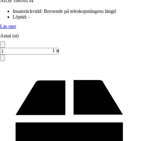
Art.nr
10616134
Insatsräckvidd
:
Beroende på teleskopstångens längd
Löptid
:
-
Läs mer
Antal (st)
1 st