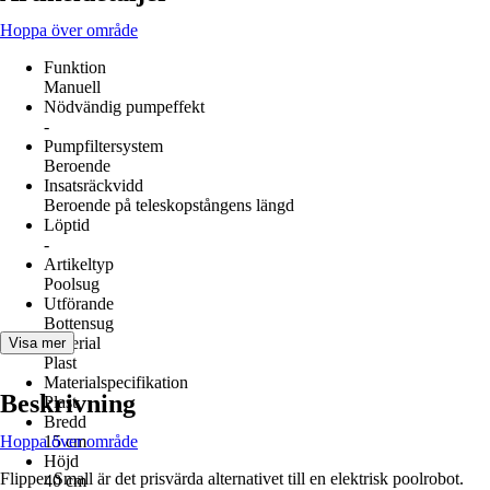
Hoppa över område
Funktion
Manuell
Nödvändig pumpeffekt
-
Pumpfiltersystem
Beroende
Insatsräckvidd
Beroende på teleskopstångens längd
Löptid
-
Artikeltyp
Poolsug
Utförande
Bottensug
Material
Visa mer
Plast
Materialspecifikation
Beskrivning
Plast
Bredd
Hoppa över område
15 cm
Höjd
Flipper Small är det prisvärda alternativet till en elektrisk poolrobot.
40 cm