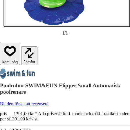
1
/
1
Jämför
Poolrobot SWIM&FUN Flipper Small Automatisk
poolrenare
Bli den första att recensera
pris — 1391,00 kr * Alla priser är inkl. moms och exkl. fraktkostnader.
per st
1391,00 kr
*
/
st