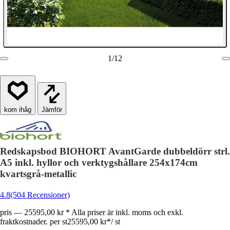
1
/
12
Jämför
Redskapsbod BIOHORT AvantGarde dubbeldörr strl.
A5 inkl. hyllor och verktygshållare 254x174cm
kvartsgrå-metallic
4.8
(504 Recensioner)
pris — 25595,00 kr * Alla priser är inkl. moms och exkl.
fraktkostnader. per st
25595,00 kr
*
/
st