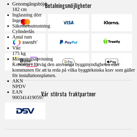
Genomgångshöjd
Betalningsmöjligheter
182 cm
Inglasning dörr
Ingen
Säkerhetsutrustning
Cylinderlås
Antal rum
1
Vikt
175 kg
Monteringsanvisning
Kontakta i förväg den ansvariga byggmyndigheten eller
kommunen för att ta reda på vilka byggtekniska krav som gäller
för installationsplatsen.
AKN
NPDV
EAN
Vår största fraktpartner
9003414190597