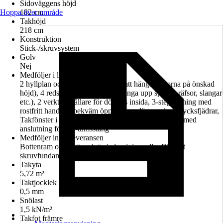
Sidoväggens höjd
Hoppa över område
182 cm
Takhöjd
218 cm
Konstruktion
Stick-/skruvsystem
Golv
Nej
Medföljer i leveransen
2 hyllplan och 2 hängskenor (för att hänga hyllorna på önskad
höjd), 4 redskapshållare (för att hänga upp spadar, räfsor, slangar
etc.), 2 verktygshållare för dörrens insida, 3-stegslåsning med
rostfritt handtag, bekväm öppning av dörr med gastrycksfjädrar,
Takfönster i akrylglas med takförsprång, hängränna med
anslutning för 5/4-tumsslang
Medföljer inte i leveransen
Bottenram och bottenplatta i aluminium eller Biohort
skruvfundament finns tillgängliga som tillbehör.
Takyta
5,72 m²
Taktjocklek
0,5 mm
Snölast
1,5 kN/m²
Takfot främre