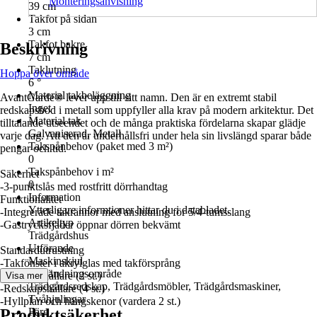
Monteringsanvisning
39 cm
Takfot på sidan
3 cm
Takfot bakre
Beskrivning
7 cm
Taklutning
Hoppa över område
6 °
Material takbeläggning
AvantGarde® lever upp till sitt namn. Den är en extremt stabil
Inget
redskapsbod i metall som uppfyller alla krav på modern arkitektur. Det
Material tak
tilltalande utseendet och de många praktiska fördelarna skapar glädje
Galvaniserad, Metall
varje dag. Att den är underhållsfri under hela sin livslängd sparar både
Takspånbehov (paket med 3 m²)
pengar och tid.
0
Takspånbehov i m²
Säkerhet
0
-3-punktslås med rostfritt dörrhandtag
Information
Funktionalitet
Ytterligare informtioner hittar du i databladet.
-Integrerade takrännor med anslutning för 5/4-tumsslang
Artikeltyp
-Gastrycksfjäder öppnar dörren bekvämt
Trädgårdshus
Utförande
Standardutrustning
Maskinskjul
-Takfönster i akrylglas med takförsprång
Användningsområde
-Verktygshållare (2 st.)
Visa mer
Trädgårdsredskap, Trädgårdsmöbler, Trädgårdsmaskiner,
-Redskapshållare (4 st.)
Tvåhjulingar
-Hyllplan och hängskenor (vardera 2 st.)
Produktsäkerhet
Färg