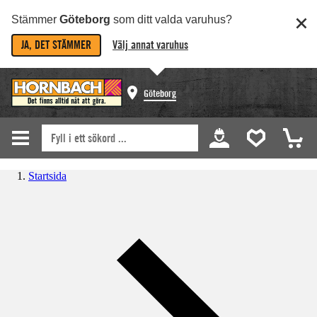
Stämmer
Göteborg
som ditt valda varuhus?
JA, DET STÄMMER
Välj annat varuhus
Göteborg
Startsida