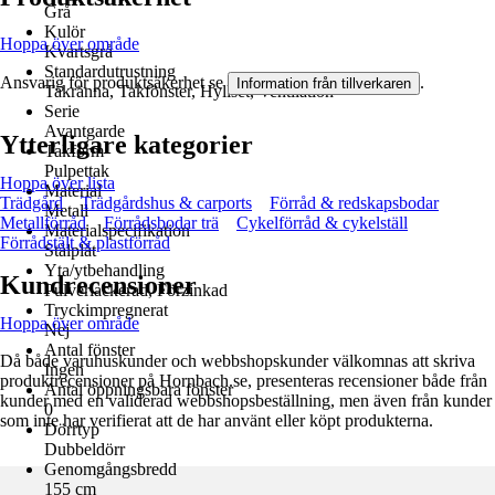
Grå
Kulör
Hoppa över område
Kvartsgrå
Standardutrustning
Ansvarig för produktsäkerhet se
.
Information från tillverkaren
Takränna, Takfönster, Hyllset, Ventilation
Serie
Avantgarde
Ytterligare kategorier
Takform
Pulpettak
Hoppa över lista
Material
Trädgård
Trädgårdshus & carports
Förråd & redskapsbodar
Metall
Metallförråd
Förrådsbodar trä
Cykelförråd & cykelställ
Materialspecifikation
Förrådstält & plastförråd
Stålplåt
Yta/ytbehandling
Kundrecensioner
Pulverlackerad, Förzinkad
Tryckimpregnerat
Hoppa över område
Nej
Antal fönster
Då både varuhuskunder och webbshopskunder välkomnas att skriva
Ingen
produktrecensioner på Hornbach.se, presenteras recensioner både från
Antal öppningsbara fönster
kunder med en validerad webbshopsbeställning, men även från kunder
0
som inte har verifierat att de har använt eller köpt produkterna.
Dörrtyp
Dubbeldörr
Genomgångsbredd
155 cm