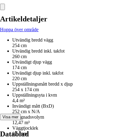
Artikeldetaljer
Hoppa över område
Utvändig bredd vägg
254 cm
Utvändig bredd inkl. takfot
260 cm
Utvändigt djup vägg
174 cm
Utvändigt djup inkl. takfot
220 cm
Uppställningsmått bredd x djup
254 x 174 cm
Uppställningsyta i kvm
4,4 m²
Invändigt mått (BxD)
252 cm x N/A
Byggnadsvolym
Visa mer
12,47 m³
Väggtjocklek
Datablad
0,5 mm