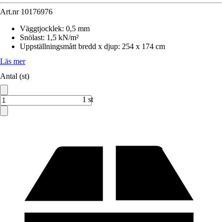
Art.nr
10176976
Väggtjocklek
:
0,5 mm
Snölast
:
1,5 kN/m²
Uppställningsmått bredd x djup
:
254 x 174 cm
Läs mer
Antal (st)
1 st