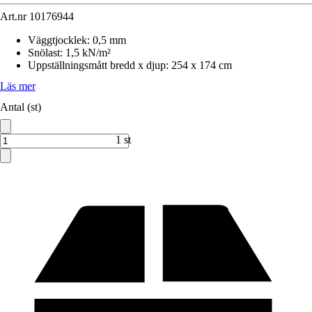
Art.nr
10176944
Väggtjocklek
:
0,5 mm
Snölast
:
1,5 kN/m²
Uppställningsmått bredd x djup
:
254 x 174 cm
Läs mer
Antal (st)
1 st