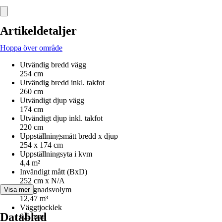
Artikeldetaljer
Hoppa över område
Utvändig bredd vägg
254 cm
Utvändig bredd inkl. takfot
260 cm
Utvändigt djup vägg
174 cm
Utvändigt djup inkl. takfot
220 cm
Uppställningsmått bredd x djup
254 x 174 cm
Uppställningsyta i kvm
4,4 m²
Invändigt mått (BxD)
252 cm x N/A
Byggnadsvolym
Visa mer
12,47 m³
Väggtjocklek
Datablad
0,5 mm