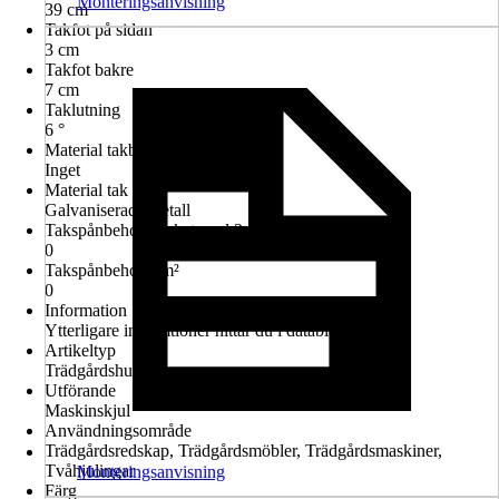
Monteringsanvisning
39 cm
Takfot på sidan
3 cm
Takfot bakre
7 cm
Taklutning
6 °
Material takbeläggning
Inget
Material tak
Galvaniserad, Metall
Takspånbehov (paket med 3 m²)
0
Takspånbehov i m²
0
Information
Ytterligare informtioner hittar du i databladet.
Artikeltyp
Trädgårdshus
Utförande
Maskinskjul
Användningsområde
Trädgårdsredskap, Trädgårdsmöbler, Trädgårdsmaskiner,
Tvåhjulingar
Monteringsanvisning
Färg