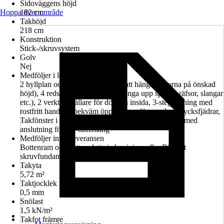
Sidoväggens höjd
Hoppa över område
182 cm
Takhöjd
218 cm
Konstruktion
Stick-/skruvsystem
Golv
Nej
Medföljer i leveransen
2 hyllplan och 2 hängskenor (för att hänga hyllorna på önskad
höjd), 4 redskapshållare (för att hänga upp spadar, räfsor, slangar
etc.), 2 verktygshållare för dörrens insida, 3-stegslåsning med
rostfritt handtag, bekväm öppning av dörr med gastrycksfjädrar,
Takfönster i akrylglas med takförsprång, hängränna med
anslutning för 5/4-tumsslang
Medföljer inte i leveransen
Bottenram och bottenplatta i aluminium eller Biohort
skruvfundament finns tillgängliga som tillbehör.
Takyta
5,72 m²
Taktjocklek
0,5 mm
Snölast
1,5 kN/m²
Takfot främre