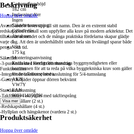
Beskrivning
Genomgångshöjd
182 cm
Inglasning dörr
Hoppa över område
Ingen
Säkerhetsutrustning
AvantGarde® lever upp till sitt namn. Den är en extremt stabil
Cylinderlås
redskapsbod i metall som uppfyller alla krav på modern arkitektur. Det
Antal rum
tilltalande utseendet och de många praktiska fördelarna skapar glädje
1
varje dag. Att den är underhållsfri under hela sin livslängd sparar både
Vikt
pengar och tid.
175 kg
Monteringsanvisning
Säkerhet
Kontakta i förväg den ansvariga byggmyndigheten eller
-3-punktslås med rostfritt dörrhandtag
kommunen för att ta reda på vilka byggtekniska krav som gäller
Funktionalitet
för installationsplatsen.
-Integrerade takrännor med anslutning för 5/4-tumsslang
AKN
-Gastrycksfjäder öppnar dörren bekvämt
VW7Y
EAN
Standardutrustning
9003414150591
-Takfönster i akrylglas med takförsprång
-Verktygshållare (2 st.)
Visa mer
-Redskapshållare (4 st.)
-Hyllplan och hängskenor (vardera 2 st.)
Produktsäkerhet
Hoppa över område