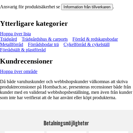
Ansvarig för produktsäkerhet se
.
Information från tillverkaren
Ytterligare kategorier
Hoppa över lista
Trädgård
Trädgårdshus & carports
Förråd & redskapsbodar
Metallförråd
Förrådsbodar trä
Cykelförråd & cykelställ
Förrådstält & plastförråd
Kundrecensioner
Hoppa över område
Då både varuhuskunder och webbshopskunder välkomnas att skriva
produktrecensioner på Hornbach.se, presenteras recensioner både från
kunder med en validerad webbshopsbeställning, men även från kunder
som inte har verifierat att de har använt eller köpt produkterna.
Betalningsmöjligheter