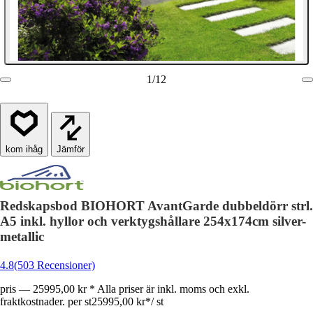
1
/
12
Jämför
Redskapsbod BIOHORT AvantGarde dubbeldörr strl.
A5 inkl. hyllor och verktygshållare 254x174cm silver-
metallic
4.8
(503 Recensioner)
pris — 25995,00 kr * Alla priser är inkl. moms och exkl.
fraktkostnader. per st
25995,00 kr
*
/
st