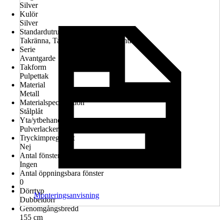
Silver
Kulör
Silver
Standardutrustning
Takränna, Takfönster, Hyllset, Ventilation
Serie
Avantgarde
Takform
Pulpettak
Material
Metall
Materialspecifikation
Stålplåt
Yta/ytbehandling
Pulverlackerad, Förzinkad
Tryckimpregnerat
Nej
Antal fönster
Ingen
Antal öppningsbara fönster
0
Dörrtyp
Monteringsanvisning
Dubbeldörr
Genomgångsbredd
155 cm