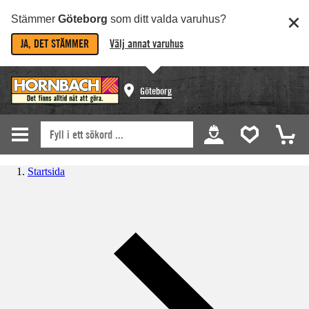
Stämmer
Göteborg
som ditt valda varuhus?
JA, DET STÄMMER
Välj annat varuhus
Göteborg
Startsida