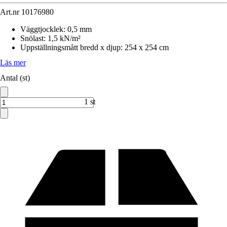
Art.nr
10176980
Väggtjocklek
:
0,5 mm
Snölast
:
1,5 kN/m²
Uppställningsmått bredd x djup
:
254 x 254 cm
Läs mer
Antal (st)
1 st