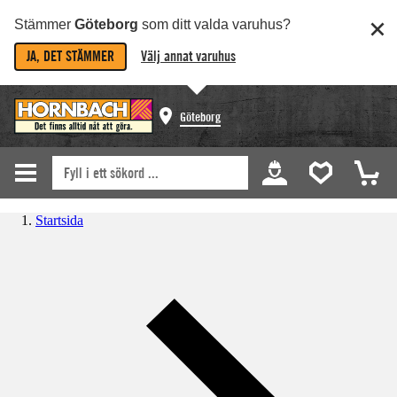
Stämmer
Göteborg
som ditt valda varuhus?
JA, DET STÄMMER
Välj annat varuhus
Göteborg
Startsida