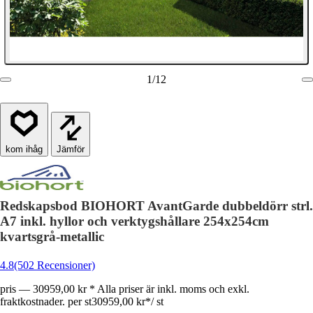
1
/
12
Jämför
Redskapsbod BIOHORT AvantGarde dubbeldörr strl.
A7 inkl. hyllor och verktygshållare 254x254cm
kvartsgrå-metallic
4.8
(502 Recensioner)
pris — 30959,00 kr * Alla priser är inkl. moms och exkl.
fraktkostnader. per st
30959,00 kr
*
/
st