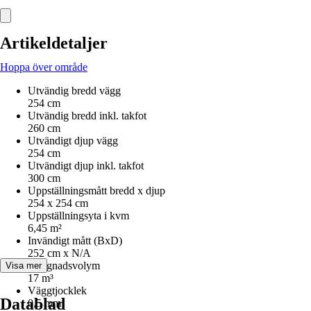
Artikeldetaljer
Hoppa över område
Utvändig bredd vägg
254 cm
Utvändig bredd inkl. takfot
260 cm
Utvändigt djup vägg
254 cm
Utvändigt djup inkl. takfot
300 cm
Uppställningsmått bredd x djup
254 x 254 cm
Uppställningsyta i kvm
6,45 m²
Invändigt mått (BxD)
252 cm x N/A
Byggnadsvolym
Visa mer
17 m³
Väggtjocklek
Datablad
0,5 mm