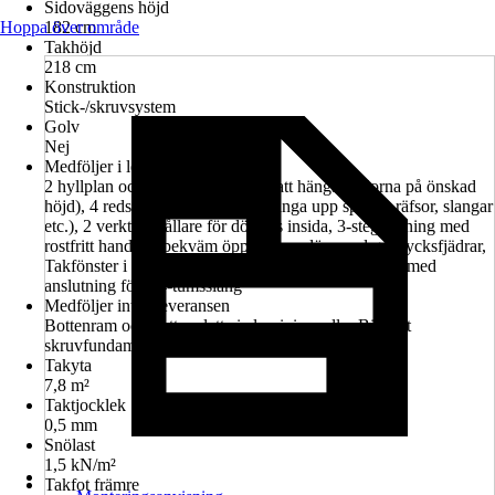
Sidoväggens höjd
Hoppa över område
182 cm
Takhöjd
218 cm
Konstruktion
Stick-/skruvsystem
Golv
Nej
Medföljer i leveransen
2 hyllplan och 2 hängskenor (för att hänga hyllorna på önskad
höjd), 4 redskapshållare (för att hänga upp spadar, räfsor, slangar
etc.), 2 verktygshållare för dörrens insida, 3-stegslåsning med
rostfritt handtag, bekväm öppning av dörr med gastrycksfjädrar,
Takfönster i akrylglas med takförsprång, hängränna med
anslutning för 5/4-tumsslang
Medföljer inte i leveransen
Bottenram och bottenplatta i aluminium eller Biohort
skruvfundament finns tillgängliga som tillbehör.
Takyta
7,8 m²
Taktjocklek
0,5 mm
Snölast
1,5 kN/m²
Takfot främre