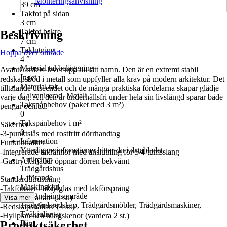
Monteringsanvisning
39 cm
Takfot på sidan
3 cm
Takfot bakre
Beskrivning
7 cm
Taklutning
Hoppa över område
4 °
Material takbeläggning
AvantGarde® lever upp till sitt namn. Den är en extremt stabil
Inget
redskapsbod i metall som uppfyller alla krav på modern arkitektur. Det
Material tak
tilltalande utseendet och de många praktiska fördelarna skapar glädje
Galvaniserad, Metall
varje dag. Att den är underhållsfri under hela sin livslängd sparar både
Takspånbehov (paket med 3 m²)
pengar och tid.
0
Takspånbehov i m²
Säkerhet
0
-3-punktslås med rostfritt dörrhandtag
Information
Funktionalitet
Ytterligare informtioner hittar du i databladet.
-Integrerade takrännor med anslutning för 5/4-tumsslang
Artikeltyp
-Gastrycksfjäder öppnar dörren bekvämt
Trädgårdshus
Utförande
Standardutrustning
Maskinskjul
-Takfönster i akrylglas med takförsprång
Användningsområde
-Verktygshållare (2 st.)
Visa mer
Trädgårdsredskap, Trädgårdsmöbler, Trädgårdsmaskiner,
-Redskapshållare (4 st.)
Tvåhjulingar
-Hyllplan och hängskenor (vardera 2 st.)
Produktsäkerhet
Färg