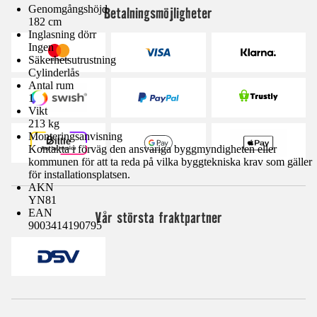
Genomgångshöjd
Betalningsmöjligheter
182 cm
Inglasning dörr
Ingen
Säkerhetsutrustning
Cylinderlås
Antal rum
1
Vikt
213 kg
Monteringsanvisning
Kontakta i förväg den ansvariga byggmyndigheten eller
kommunen för att ta reda på vilka byggtekniska krav som gäller
för installationsplatsen.
AKN
YN81
EAN
Vår största fraktpartner
9003414190795