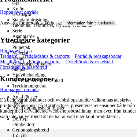
Grå
Kulör
Hoppa över område
Kvartsgrå
Standardutrustning
Ansvarig för produktsäkerhet se
.
Information från tillverkaren
Takränna, Takfönster, Hyllset, Ventilation
Serie
Avantgarde
Ytterligare kategorier
Takform
Pulpettak
Hoppa över lista
Material
Trädgård
Trädgårdshus & carports
Förråd & redskapsbodar
Metall
Metallförråd
Förrådsbodar trä
Cykelförråd & cykelställ
Materialspecifikation
Förrådstält & plastförråd
Stålplåt
Yta/ytbehandling
Kundrecensioner
Pulverlackerad, Förzinkad
Tryckimpregnerat
Hoppa över område
Nej
Antal fönster
Då både varuhuskunder och webbshopskunder välkomnas att skriva
Ingen
produktrecensioner på Hornbach.se, presenteras recensioner både från
Antal öppningsbara fönster
kunder med en validerad webbshopsbeställning, men även från kunder
0
som inte har verifierat att de har använt eller köpt produkterna.
Dörrtyp
Dubbeldörr
Genomgångsbredd
155 cm