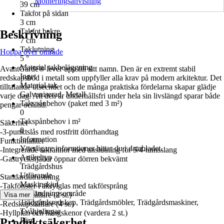
Monteringsanvisning
39 cm
Takfot på sidan
3 cm
Takfot bakre
Beskrivning
7 cm
Taklutning
Hoppa över område
5 °
Material takbeläggning
AvantGarde® lever upp till sitt namn. Den är en extremt stabil
Inget
redskapsbod i metall som uppfyller alla krav på modern arkitektur. Det
Material tak
tilltalande utseendet och de många praktiska fördelarna skapar glädje
Galvaniserad, Metall
varje dag. Att den är underhållsfri under hela sin livslängd sparar både
Takspånbehov (paket med 3 m²)
pengar och tid.
0
Takspånbehov i m²
Säkerhet
0
-3-punktslås med rostfritt dörrhandtag
Information
Funktionalitet
Ytterligare informtioner hittar du i databladet.
-Integrerade takrännor med anslutning för 5/4-tumsslang
Artikeltyp
-Gastrycksfjäder öppnar dörren bekvämt
Trädgårdshus
Utförande
Standardutrustning
Maskinskjul
-Takfönster i akrylglas med takförsprång
Användningsområde
-Verktygshållare (2 st.)
Visa mer
Trädgårdsredskap, Trädgårdsmöbler, Trädgårdsmaskiner,
-Redskapshållare (4 st.)
Tvåhjulingar
-Hyllplan och hängskenor (vardera 2 st.)
Produktsäkerhet
Färg