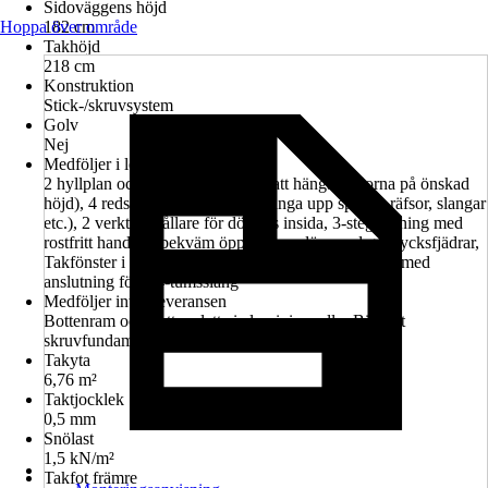
Sidoväggens höjd
Hoppa över område
182 cm
Takhöjd
218 cm
Konstruktion
Stick-/skruvsystem
Golv
Nej
Medföljer i leveransen
2 hyllplan och 2 hängskenor (för att hänga hyllorna på önskad
höjd), 4 redskapshållare (för att hänga upp spadar, räfsor, slangar
etc.), 2 verktygshållare för dörrens insida, 3-stegslåsning med
rostfritt handtag, bekväm öppning av dörr med gastrycksfjädrar,
Takfönster i akrylglas med takförsprång, hängränna med
anslutning för 5/4-tumsslang
Medföljer inte i leveransen
Bottenram och bottenplatta i aluminium eller Biohort
skruvfundament finns tillgängliga som tillbehör.
Takyta
6,76 m²
Taktjocklek
0,5 mm
Snölast
1,5 kN/m²
Takfot främre