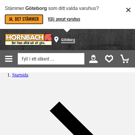
Stämmer
Göteborg
som ditt valda varuhus?
JA, DET STÄMMER
Välj annat varuhus
Göteborg
Startsida