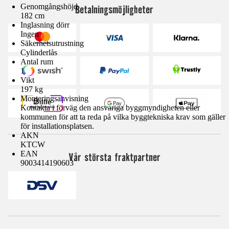
Genomgångshöjd
Betalningsmöjligheter
182 cm
Inglasning dörr
Ingen
Säkerhetsutrustning
Cylinderlås
Antal rum
1
Vikt
197 kg
Monteringsanvisning
Kontakta i förväg den ansvariga byggmyndigheten eller
kommunen för att ta reda på vilka byggtekniska krav som gäller
för installationsplatsen.
AKN
KTCW
EAN
Vår största fraktpartner
9003414190603