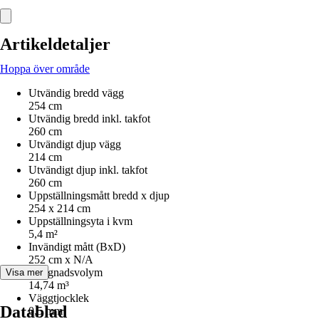
Artikeldetaljer
Hoppa över område
Utvändig bredd vägg
254 cm
Utvändig bredd inkl. takfot
260 cm
Utvändigt djup vägg
214 cm
Utvändigt djup inkl. takfot
260 cm
Uppställningsmått bredd x djup
254 x 214 cm
Uppställningsyta i kvm
5,4 m²
Invändigt mått (BxD)
252 cm x N/A
Byggnadsvolym
Visa mer
14,74 m³
Väggtjocklek
Datablad
0,5 mm