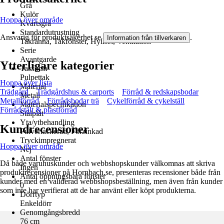
Grå
Kulör
Hoppa över område
Kvartsgrå
Standardutrustning
Ansvarig för produktsäkerhet se
.
Information från tillverkaren
Takränna, Takfönster, Hyllset, Ventilation
Serie
Avantgarde
Ytterligare kategorier
Takform
Pulpettak
Hoppa över lista
Material
Trädgård
Trädgårdshus & carports
Förråd & redskapsbodar
Metall
Metallförråd
Förrådsbodar trä
Cykelförråd & cykelställ
Materialspecifikation
Förrådstält & plastförråd
Stålplåt
Yta/ytbehandling
Kundrecensioner
Pulverlackerad, Förzinkad
Tryckimpregnerat
Hoppa över område
Nej
Antal fönster
Då både varuhuskunder och webbshopskunder välkomnas att skriva
Ingen
produktrecensioner på Hornbach.se, presenteras recensioner både från
Antal öppningsbara fönster
kunder med en validerad webbshopsbeställning, men även från kunder
0
som inte har verifierat att de har använt eller köpt produkterna.
Dörrtyp
Enkeldörr
Genomgångsbredd
76 cm