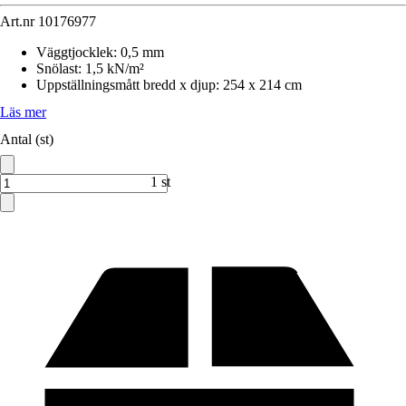
Art.nr
10176977
Väggtjocklek
:
0,5 mm
Snölast
:
1,5 kN/m²
Uppställningsmått bredd x djup
:
254 x 214 cm
Läs mer
Antal (st)
1 st