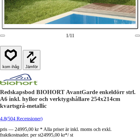
1
/
11
Jämför
Redskapsbod BIOHORT AvantGarde enkeldörr strl.
A6 inkl. hyllor och verktygshållare 254x214cm
kvartsgrå-metallic
4.8
(504 Recensioner)
pris — 24995,00 kr * Alla priser är inkl. moms och exkl.
fraktkostnader. per st
24995,00 kr
*
/
st