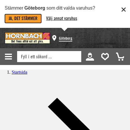
Stämmer
Göteborg
som ditt valda varuhus?
JA, DET STÄMMER
Välj annat varuhus
Göteborg
Startsida