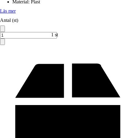
Material
:
Plast
Läs mer
Antal (st)
1 st