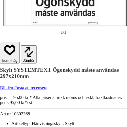
1
/
1
Jämför
Skylt SYSTEMTEXT Ögonskydd måste användas
297x210mm
Bli den första att recensera
pris — 95,00 kr * Alla priser är inkl. moms och exkl. fraktkostnader.
per st
95,00 kr
*
/
st
Art.nr
10302368
Artikeltyp
:
Hänvisningsskylt, Skylt