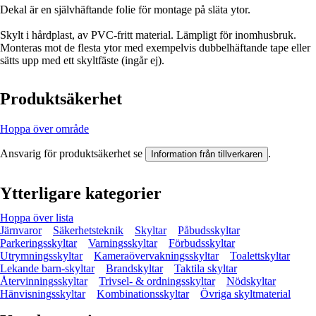
Dekal är en självhäftande folie för montage på släta ytor.
Skylt i hårdplast, av PVC-fritt material. Lämpligt för inomhusbruk.
Monteras mot de flesta ytor med exempelvis dubbelhäftande tape eller
sätts upp med ett skyltfäste (ingår ej).
Produktsäkerhet
Hoppa över område
Ansvarig för produktsäkerhet se
.
Information från tillverkaren
Ytterligare kategorier
Hoppa över lista
Järnvaror
Säkerhetsteknik
Skyltar
Påbudsskyltar
Parkeringsskyltar
Varningsskyltar
Förbudsskyltar
Utrymningsskyltar
Kameraövervakningsskyltar
Toalettskyltar
Lekande barn-skyltar
Brandskyltar
Taktila skyltar
Återvinningsskyltar
Trivsel- & ordningsskyltar
Nödskyltar
Hänvisningsskyltar
Kombinationsskyltar
Övriga skyltmaterial