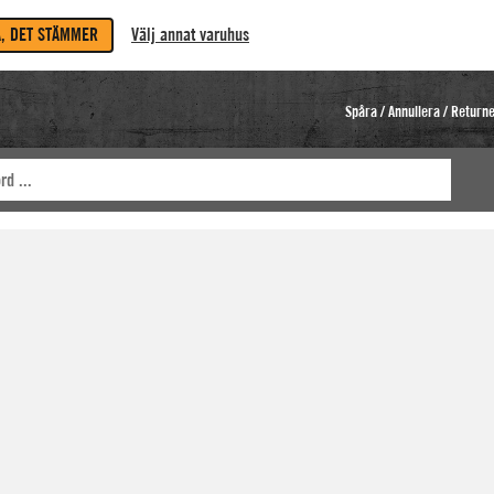
A, DET STÄMMER
Välj annat varuhus
Spåra / Annullera / Return