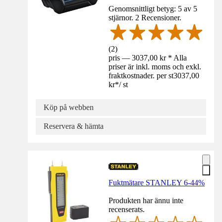
Genomsnittligt betyg: 5 av 5
stjärnor. 2 Recensioner.
(
2
)
pris — 3037,00 kr * Alla
priser är inkl. moms och exkl.
fraktkostnader. per st
3037,00
kr
*
/
st
Köp på webben
Reservera & hämta
Fuktmätare STANLEY 6-44%
Produkten har ännu inte
recenserats.