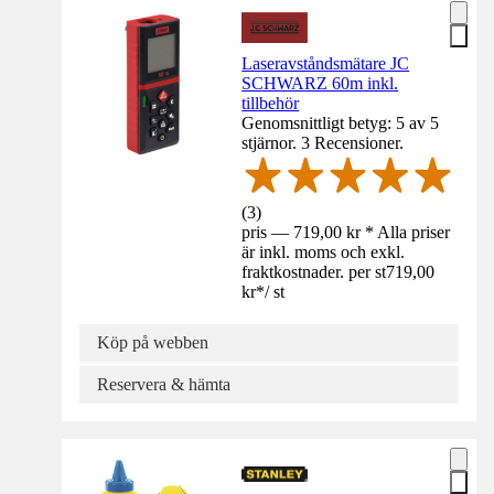
Laseravståndsmätare JC
SCHWARZ 60m inkl.
tillbehör
Genomsnittligt betyg: 5 av 5
stjärnor. 3 Recensioner.
(
3
)
pris — 719,00 kr * Alla priser
är inkl. moms och exkl.
fraktkostnader. per st
719,00
kr
*
/
st
Köp på webben
Reservera & hämta