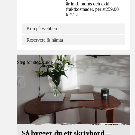
är inkl. moms och exkl.
fraktkostnader. per st
259,00
kr
*
/
st
Köp på webben
Reservera & hämta
Steg för steg-guide
Så bygger du ett skrivbord –