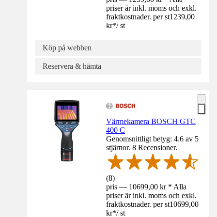
priser är inkl. moms och exkl.
fraktkostnader. per st
1239,00
kr
*
/
st
Köp på webben
Reservera & hämta
Värmekamera BOSCH GTC
400 C
Genomsnittligt betyg: 4.6 av 5
stjärnor. 8 Recensioner.
(
8
)
pris — 10699,00 kr * Alla
priser är inkl. moms och exkl.
fraktkostnader. per st
10699,00
kr
*
/
st