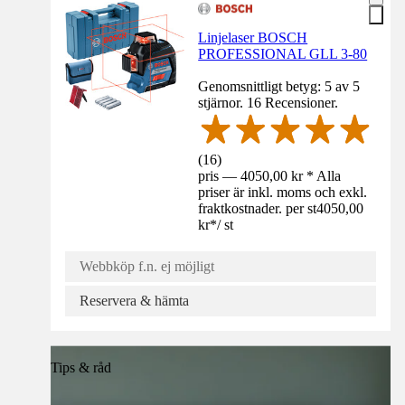
Linjelaser BOSCH
PROFESSIONAL GLL 3-80
Genomsnittligt betyg: 5 av 5
stjärnor. 16 Recensioner.
(
16
)
pris — 4050,00 kr * Alla
priser är inkl. moms och exkl.
fraktkostnader. per st
4050,00
kr
*
/
st
Webbköp f.n. ej möjligt
Reservera & hämta
Tips & råd