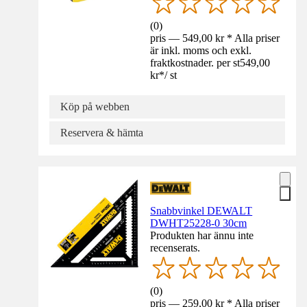
(
0
)
pris — 549,00 kr * Alla priser
är inkl. moms och exkl.
fraktkostnader. per st
549,00
kr
*
/
st
Köp på webben
Reservera & hämta
Snabbvinkel DEWALT
DWHT25228-0 30cm
Produkten har ännu inte
recenserats.
(
0
)
pris — 259,00 kr * Alla priser