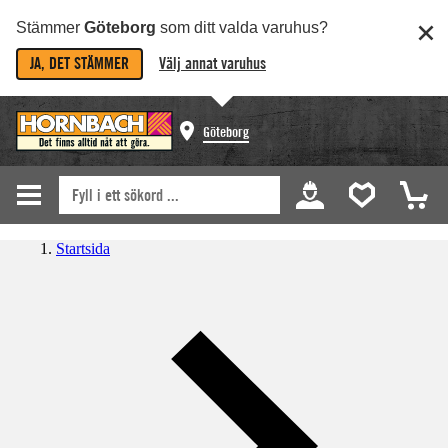
Stämmer
Göteborg
som ditt valda varuhus?
JA, DET STÄMMER
Välj annat varuhus
Göteborg
Startsida