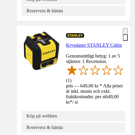
Reservera & hämta
Krysslaser STANLEY Cubix
Genomsnittligt betyg: 1 av 5
stjärnor. 1 Recension.
(
1
)
pris — 649,00 kr * Alla priser
är inkl. moms och exkl.
fraktkostnader. per st
649,00
kr
*
/
st
Köp på webben
Reservera & hämta