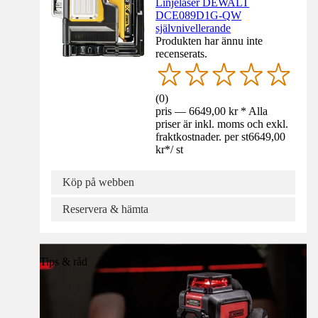
Linjelaser DEWALT
DCE089D1G-QW
självnivellerande
Produkten har ännu inte
recenserats.
(
0
)
pris — 6649,00 kr * Alla
priser är inkl. moms och exkl.
fraktkostnader. per st
6649,00
kr
*
/
st
Köp på webben
Reservera & hämta
Tips & råd