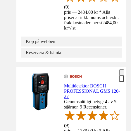
(
0
)
pris — 2484,00 kr * Alla
priser är inkl. moms och exkl.
fraktkostnader. per st
2484,00
kr
*
/
st
Köp på webben
Reservera & hämta
Multidetektor BOSCH
PROFESSIONAL GMS 120-
27
Genomsnittligt betyg: 4 av 5
stjärnor. 9 Recensioner.
(
9
)
pris — 1239,00 kr * Alla