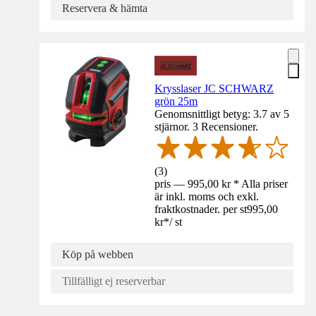
Reservera & hämta
Krysslaser JC SCHWARZ
grön 25m
Genomsnittligt betyg: 3.7 av 5
stjärnor. 3 Recensioner.
(
3
)
pris — 995,00 kr * Alla priser
är inkl. moms och exkl.
fraktkostnader. per st
995,00
kr
*
/
st
Köp på webben
Tillfälligt ej reserverbar