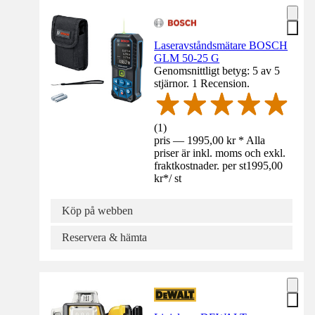
Laseravståndsmätare BOSCH
GLM 50-25 G
Genomsnittligt betyg: 5 av 5
stjärnor. 1 Recension.
(
1
)
pris — 1995,00 kr * Alla
priser är inkl. moms och exkl.
fraktkostnader. per st
1995,00
kr
*
/
st
Köp på webben
Reservera & hämta