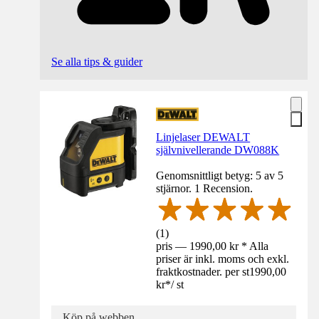
Se alla tips & guider
Linjelaser DEWALT
självnivellerande DW088K
Genomsnittligt betyg: 5 av 5
stjärnor. 1 Recension.
(
1
)
pris — 1990,00 kr * Alla
priser är inkl. moms och exkl.
fraktkostnader. per st
1990,00
kr
*
/
st
Köp på webben