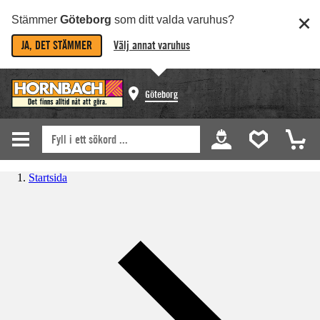
Stämmer
Göteborg
som ditt valda varuhus?
JA, DET STÄMMER
Välj annat varuhus
Göteborg
Startsida