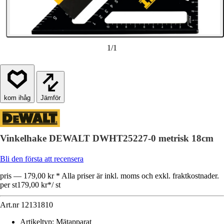
1
/
1
Jämför
Vinkelhake DEWALT DWHT25227-0 metrisk 18cm
Bli den första att recensera
pris — 179,00 kr * Alla priser är inkl. moms och exkl. fraktkostnader.
per st
179,00 kr
*
/
st
Art.nr
12131810
Artikeltyp
:
Mätapparat