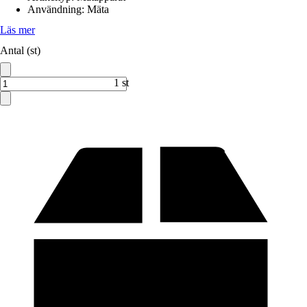
Användning
:
Mäta
Läs mer
Antal (st)
1 st