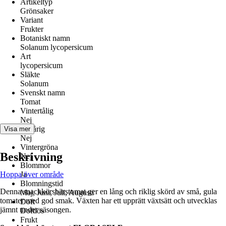
Artikeltyp
Grönsaker
Variant
Frukter
Botaniskt namn
Solanum lycopersicum
Art
lycopersicum
Släkte
Solanum
Svenskt namn
Tomat
Vintertålig
Nej
Flerårig
Visa mer
Nej
Vintergröna
Beskrivning
Nej
Blommor
Hoppa över område
Ja
Blomningstid
Denna snackkörsbärstomat ger en lång och riklig skörd av små, gula
Maj, Juni, Juli, Augusti
tomater med god smak. Växten har ett upprätt växtsätt och utvecklas
Doft
jämnt under säsongen.
Doftlös
Frukt