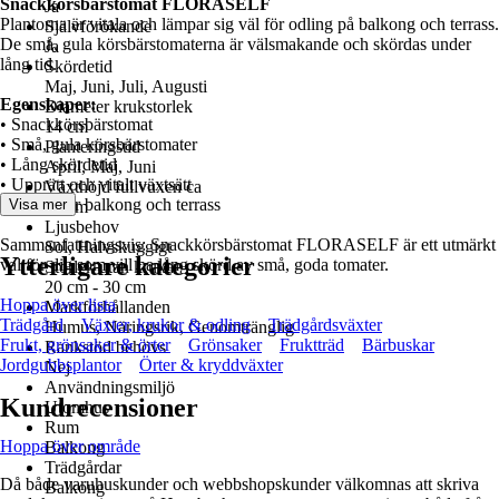
Snackkörsbärstomat FLORASELF
Ja
Plantorna är vitala och lämpar sig väl för odling på balkong och terrass.
Självförökande
De små, gula körsbärstomaterna är välsmakande och skördas under
Ja
lång tid.
Skördetid
Maj, Juni, Juli, Augusti
Egenskaper:
Diameter krukstorlek
• Snackkörsbärstomat
14 cm
• Små, gula körsbärstomater
Planteringstid
• Lång skördetid
April, Maj, Juni
• Upprätt och vitalt växtsätt
Växthöjd fullvuxen ca
• Passar för balkong och terrass
Visa mer
50 cm
Ljusbehov
Sammanfattningsvis: Snackkörsbärstomat FLORASELF är ett utmärkt
Sol, Halvskuggigt
Ytterligare kategorier
val för dig som vill ha lång skörd av små, goda tomater.
Storlek utan kruka
20 cm - 30 cm
Hoppa över lista
Markförhållanden
Trädgård
Växter, krukor & odling
Trädgårdsväxter
Humus, Näringsrik, Genomtränglig
Frukt, grönsaker & örter
Grönsaker
Fruktträd
Bärbuskar
Rankstöd behövs
Jordgubbsplantor
Örter & kryddväxter
Nej
Användningsmiljö
Kundrecensioner
Utomhus
Rum
Hoppa över område
Balkong
Trädgårdar
Då både varuhuskunder och webbshopskunder välkomnas att skriva
Balkong