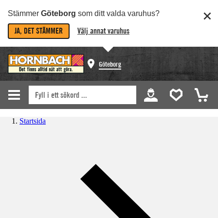
Stämmer
Göteborg
som ditt valda varuhus?
JA, DET STÄMMER
Välj annat varuhus
Göteborg
Startsida