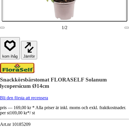
1
/
2
Jämför
Snackkörsbärstomat FLORASELF Solanum
lycopersicum Ø14cm
Bli den första att recensera
pris — 169,00 kr * Alla priser är inkl. moms och exkl. fraktkostnader.
per st
169,00 kr
*
/
st
Art.nr
10185209