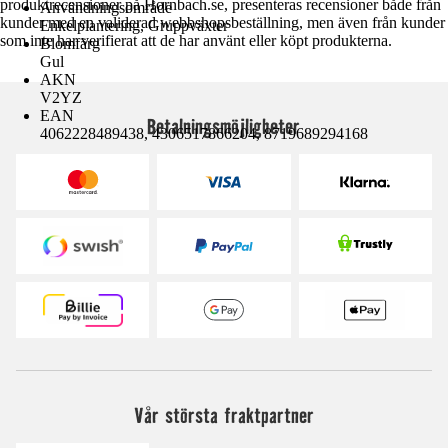
produktrecensioner på Hornbach.se, presenteras recensioner både från
Användningsområde
kunder med en validerad webbshopsbeställning, men även från kunder
Enkelplantering, Gruppväxter
som inte har verifierat att de har använt eller köpt produkterna.
Blomfärg
Gul
AKN
V2YZ
EAN
Betalningsmöjligheter
4062228489438, 4306517866204, 8719689294168
Vår största fraktpartner