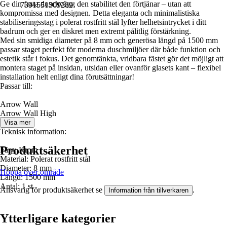
Ge din fasta duschvägg den stabilitet den förtjänar – utan att
7391551309289
kompromissa med designen. Detta eleganta och minimalistiska
stabiliseringsstag i polerat rostfritt stål lyfter helhetsintrycket i ditt
badrum och ger en diskret men extremt pålitlig förstärkning.
Med sin smidiga diameter på 8 mm och generösa längd på 1500 mm
passar staget perfekt för moderna duschmiljöer där både funktion och
estetik står i fokus. Det genomtänkta, vridbara fästet gör det möjligt att
montera staget på insidan, utsidan eller ovanför glasets kant – flexibel
installation helt enligt dina förutsättningar!
Passar till:
Arrow Wall
Arrow Wall High
Visa mer
Teknisk information:
Produktsäkerhet
Färg: Krom
Material: Polerat rostfritt stål
Diameter: 8 mm
Hoppa över område
Längd: 1500 mm
Antal: 1 st
Ansvarig för produktsäkerhet se
.
Information från tillverkaren
Ytterligare kategorier