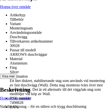
Hoppa över område
Artikeltyp
Tillbehör
Variant
Monteringssats
Användningsområde
Duschvägg
Tillverkarens artikelnummer
30928
Passar till modell
ARROWS duschväggar
Material
Aluminium
Färg
Silver
Information
Visa mer
Ett litet diskret, stabiliserande stag som används vid montering
av fast duschvägg (Wall). Detta stag monteras tvärs över mot
Beskrivning
parallell vägg. Det är ett alternativ till det vägg/tak-stag som
medföljer vid köp av Wall.
Hoppa över område
RSK-nummer
7498828
Stabiliseringsstag – för en stilren och trygg duschlösning
EAN