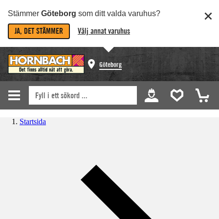
Stämmer
Göteborg
som ditt valda varuhus?
JA, DET STÄMMER
Välj annat varuhus
Göteborg
Startsida