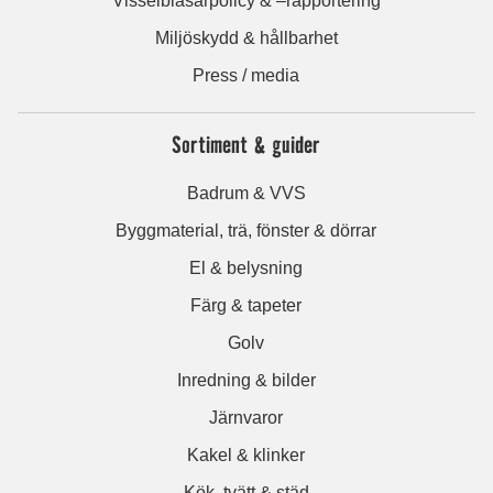
Visselblåsarpolicy & –rapportering
Miljöskydd & hållbarhet
Press / media
Sortiment & guider
Badrum & VVS
Byggmaterial, trä, fönster & dörrar
El & belysning
Färg & tapeter
Golv
Inredning & bilder
Järnvaror
Kakel & klinker
Kök, tvätt & städ