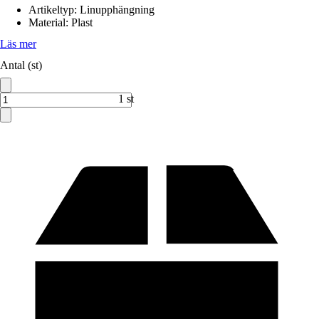
Artikeltyp
:
Linupphängning
Material
:
Plast
Läs mer
Antal (st)
1 st