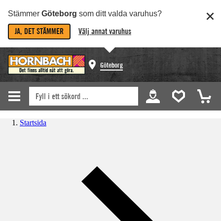
Stämmer
Göteborg
som ditt valda varuhus?
JA, DET STÄMMER
Välj annat varuhus
Göteborg
Startsida