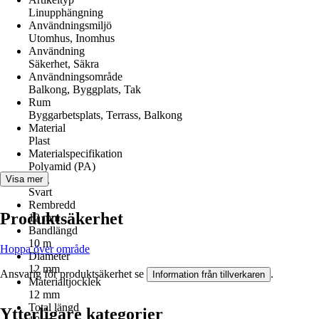
Linupphängning
Användningsmiljö
Utomhus, Inomhus
Användning
Säkerhet, Säkra
Användningsområde
Balkong, Byggplats, Tak
Rum
Byggarbetsplats, Terrass, Balkong
Material
Plast
Materialspecifikation
Polyamid (PA)
Färg
Visa mer
Svart
Rembredd
Produktsäkerhet
12 mm
Bandlängd
10 m
Hoppa över område
Diameter
12 mm
Ansvarig för produktsäkerhet se
.
Information från tillverkaren
Materialtjocklek
12 mm
Total längd
Ytterligare kategorier