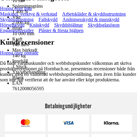
10 m
Spänningsgräns
Hoppa över lista
1 400 N
Maskiner, verktyg & verkstad
Arbetskläder & skyddsutrustning
Vikt
Skyddsutrustning
Fallskydd
Andningsskydd & munskydd
2 000 kg
Hörselskydd
Knäskydd
Skyddshjälmar
Skyddsglasögon
Höjd
Engångsoveraller
Plåster & första hjälpen
10 000 mm
Kraft
Kundrecensioner
140 daN
Max bärkraft
Hoppa över område
140 kg
Innehåll
Då både varuhuskunder och webbshopskunder välkomnas att skriva
1 Styck
produktrecensioner på Hornbach.se, presenteras recensioner både från
Yta/ytbehandling
kunder med en validerad webbshopsbeställning, men även från kunder
Blank
som inte har verifierat att de har använt eller köpt produkterna.
EAN
7612008056595
Betalningsmöjligheter