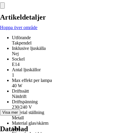
Artikeldetaljer
Hoppa över område
Utförande
Takpendel
Inklusive ljuskälla
Nej
Sockel
E14
Antal ljuskällor
1
Max effekt per lampa
40 W
Driftssätt
Nätdrift
Driftspänning
230/240 V
Material ställning
Visa mer
Metall
Material glas/skärm
Datablad
Glas