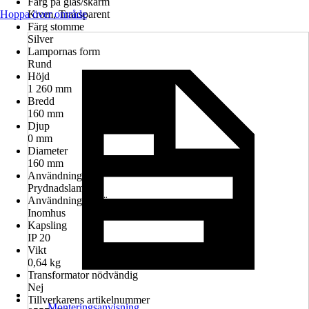
Färg på glas/skärm
Hoppa över område
Krom, Transparent
Färg stomme
Silver
Lampornas form
Rund
Höjd
1 260 mm
Bredd
160 mm
Djup
0 mm
Diameter
160 mm
Användning
Prydnadslampor
Användningsmiljö
Inomhus
Kapsling
IP 20
Vikt
0,64 kg
Transformator nödvändig
Nej
Tillverkarens artikelnummer
Monteringsanvisning