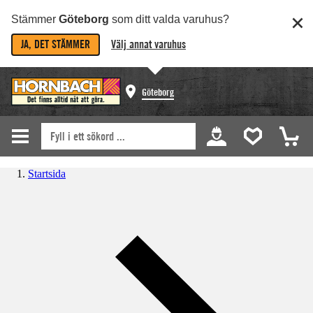
Stämmer
Göteborg
som ditt valda varuhus?
JA, DET STÄMMER
Välj annat varuhus
Göteborg
Startsida