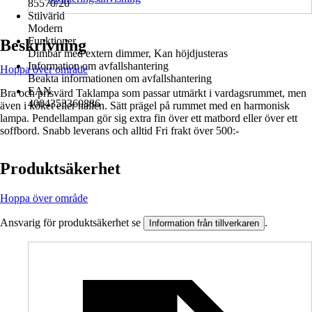
85570/20
Stilvärld
Modern
Funktioner
Beskrivning
Dimbar med extern dimmer, Kan höjdjusteras
Information om avfallshantering
Hoppa över område
Beakta informationen om avfallshantering
EAN
Bra och prisvärd Taklampa som passar utmärkt i vardagsrummet, men
4004353360886
även i köket eller hallen. Sätt prägel på rummet med en harmonisk
lampa. Pendellampan gör sig extra fin över ett matbord eller över ett
soffbord. Snabb leverans och alltid Fri frakt över 500:-
Produktsäkerhet
Hoppa över område
Ansvarig för produktsäkerhet se
.
Information från tillverkaren