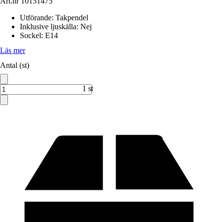
Art.nr
10151475
Utförande
:
Takpendel
Inklusive ljuskälla
:
Nej
Sockel
:
E14
Läs mer
Antal (st)
1 st