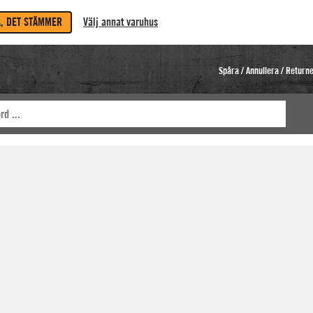
A, DET STÄMMER
Välj annat varuhus
Spåra / Annullera / Return