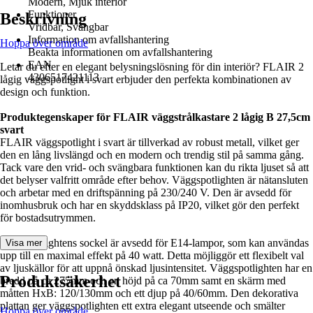
Modern, Mjuk interiör
Funktioner
Beskrivning
Vridbar, Svängbar
Information om avfallshantering
Hoppa över område
Beakta informationen om avfallshantering
EAN
Letar du efter en elegant belysningslösning för din interiör? FLAIR 2
4306517421113
lågig väggspotlight i svart erbjuder den perfekta kombinationen av
design och funktion.
Produktegenskaper för FLAIR väggstrålkastare 2 lågig B 27,5cm
svart
FLAIR väggspotlight i svart är tillverkad av robust metall, vilket ger
den en lång livslängd och en modern och trendig stil på samma gång.
Tack vare den vrid- och svängbara funktionen kan du rikta ljuset så att
det belyser valfritt område efter behov. Väggspotlighten är nätansluten
och arbetar med en driftspänning på 230/240 V. Den är avsedd för
inomhusbruk och har en skyddsklass på IP20, vilket gör den perfekt
för bostadsutrymmen.
Väggspotlightens sockel är avsedd för E14-lampor, som kan användas
Visa mer
upp till en maximal effekt på 40 watt. Detta möjliggör ett flexibelt val
av ljuskällor för att uppnå önskad ljusintensitet. Väggspotlighten har en
Produktsäkerhet
bredd på ca 275mm och en höjd på ca 70mm samt en skärm med
måtten HxB: 120/130mm och ett djup på 40/60mm. Den dekorativa
plattan ger väggspotlighten ett extra elegant utseende och smälter
Hoppa över område