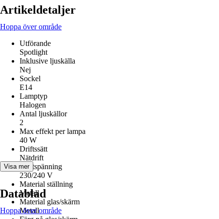
Artikeldetaljer
Hoppa över område
Utförande
Spotlight
Inklusive ljuskälla
Nej
Sockel
E14
Lamptyp
Halogen
Antal ljuskällor
2
Max effekt per lampa
40 W
Driftssätt
Nätdrift
Driftspänning
Visa mer
230/240 V
Material ställning
Datablad
Metall
Material glas/skärm
Hoppa över område
Metall