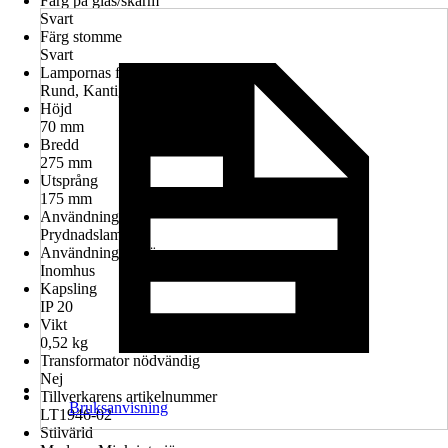
Färg på glas/skärm
Svart
Färg stomme
Svart
Lampornas form
Rund, Kantig, Rektangulär
Höjd
70 mm
Bredd
275 mm
Utsprång
175 mm
Användning
Prydnadslampor
Användningsmiljö
Inomhus
Kapsling
IP 20
Vikt
0,52 kg
Transformator nödvändig
Nej
Tillverkarens artikelnummer
Bruksanvisning
LT1946-02
Stilvärld