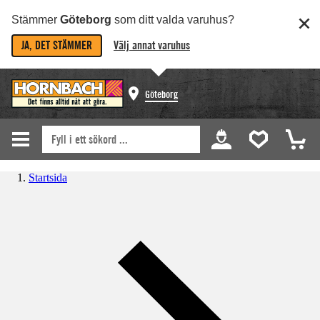
Stämmer
Göteborg
som ditt valda varuhus?
JA, DET STÄMMER
Välj annat varuhus
Göteborg
Startsida