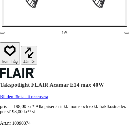
1
/
5
Jämför
Takspotlight FLAIR Acamar E14 max 40W
Bli den första att recensera
pris — 198,00 kr * Alla priser är inkl. moms och exkl. fraktkostnader.
per st
198,00 kr
*
/
st
Art.nr
10090374