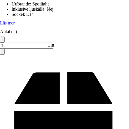
Utförande
:
Spotlight
Inklusive ljuskälla
:
Nej
Sockel
:
E14
Läs mer
Antal (st)
1 st