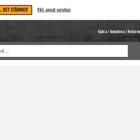
A, DET STÄMMER
Välj annat varuhus
Spåra / Annullera / Return