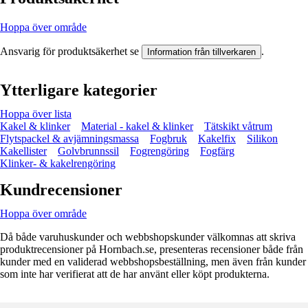
Hoppa över område
Ansvarig för produktsäkerhet se
.
Information från tillverkaren
Ytterligare kategorier
Hoppa över lista
Kakel & klinker
Material - kakel & klinker
Tätskikt våtrum
Flytspackel & avjämningsmassa
Fogbruk
Kakelfix
Silikon
Kakellister
Golvbrunnssil
Fogrengöring
Fogfärg
Klinker- & kakelrengöring
Kundrecensioner
Hoppa över område
Då både varuhuskunder och webbshopskunder välkomnas att skriva
produktrecensioner på Hornbach.se, presenteras recensioner både från
kunder med en validerad webbshopsbeställning, men även från kunder
som inte har verifierat att de har använt eller köpt produkterna.