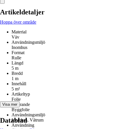
Artikeldetaljer
Hoppa över område
Material
Väv
Användningsmiljö
Inomhus
Format
Rulle
Längd
5 m
Bredd
1 m
Innehåll
5 m²
Artikeltyp
Folie
Utförande
Visa mer
Byggfolie
Användningsmiljö
Datablad
Inomhus, Våtrum
Användning