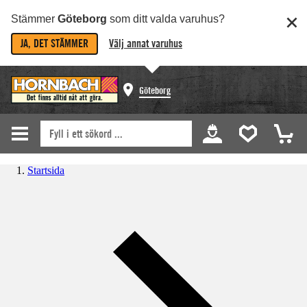
Stämmer
Göteborg
som ditt valda varuhus?
JA, DET STÄMMER
Välj annat varuhus
Göteborg
Startsida