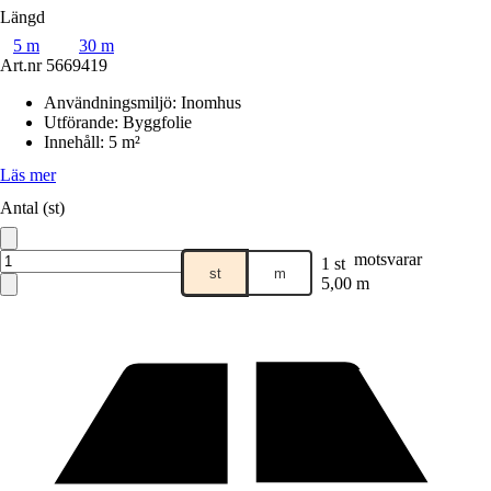
Längd
5 m
30 m
Art.nr
5669419
Användningsmiljö
:
Inomhus
Utförande
:
Byggfolie
Innehåll
:
5 m²
Läs mer
Antal (st)
motsvarar
1 st
st
m
5,00 m