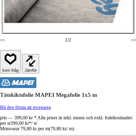
1
/
2
Jämför
Tätskiktsfolie MAPEI Megafolie 1x5 m
Bli den första att recensera
pris — 399,00 kr * Alla priser är inkl. moms och exkl. fraktkostnader.
per st
399,00 kr
*
/
st
Motsvarar 79,80 kr per m
(
79,80 kr
/
m
)