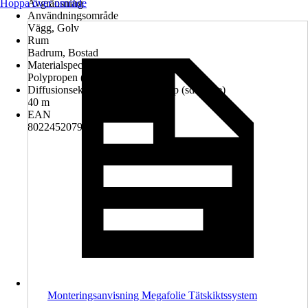
Hoppa över område
Avgränsning
Användningsområde
Vägg, Golv
Rum
Badrum, Bostad
Materialspecifikation
Polypropen (PP)
Diffusionsekvivalent luftskiktsdjup (sd-värde)
40 m
EAN
8022452079696
Monteringsanvisning Megafolie Tätskiktssystem