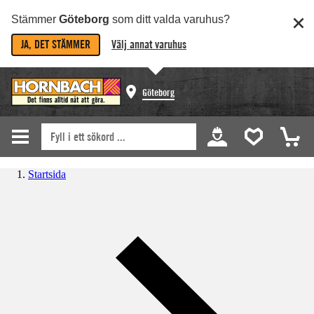
Stämmer
Göteborg
som ditt valda varuhus?
JA, DET STÄMMER
Välj annat varuhus
Göteborg
Startsida