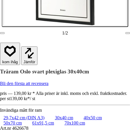
1
/
2
Jämför
Träram Oslo svart plexiglas 30x40cm
Bli den första att recensera
pris — 139,00 kr * Alla priser är inkl. moms och exkl. fraktkostnader.
per st
139,00 kr
*
/
st
Invändiga mått för ram
29,7x42 cm (DIN A3)
30x40 cm
40x50 cm
50x70 cm
61x91,5 cm
70x100 cm
Art.nr
4626678