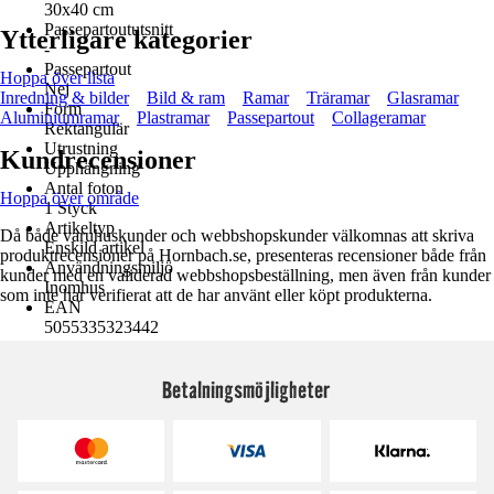
30x40 cm
Passepartoututsnitt
Ytterligare kategorier
-
Passepartout
Hoppa över lista
Nej
Inredning & bilder
Bild & ram
Ramar
Träramar
Glasramar
Form
Aluminiumramar
Plastramar
Passepartout
Collageramar
Rektangulär
Utrustning
Kundrecensioner
Upphängning
Antal foton
Hoppa över område
1 Styck
Artikeltyp
Då både varuhuskunder och webbshopskunder välkomnas att skriva
Enskild artikel
produktrecensioner på Hornbach.se, presenteras recensioner både från
Användningsmiljö
kunder med en validerad webbshopsbeställning, men även från kunder
Inomhus
som inte har verifierat att de har använt eller köpt produkterna.
EAN
5055335323442
Betalningsmöjligheter