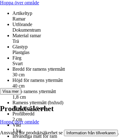
Hoppa över område
Artikeltyp
Ramar
Utförande
Dokumentram
Material ramar
Trä
Glastyp
Plastglas
Färg
Svart
Bredd för ramens yttermått
30 cm
Höjd för ramens yttermått
40 cm
Djup ramens yttermått
Visa mer
1,8 cm
Ramens yttermått (bxhxd)
Produktsäkerhet
30 x 40 x 1.8 cm
Profilbredd
2 cm
Hoppa över område
Vikt
1 kg
Ansvarig för produktsäkerhet se
.
Information från tillverkaren
Invändiga mått för ram