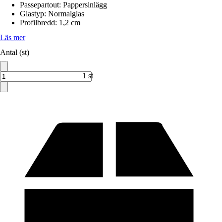
Passepartout
:
Pappersinlägg
Glastyp
:
Normalglas
Profilbredd
:
1,2 cm
Läs mer
Antal (st)
1 st