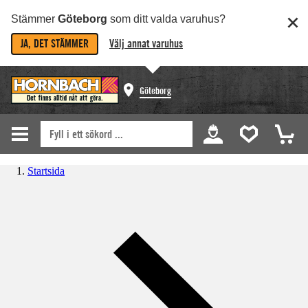
Stämmer
Göteborg
som ditt valda varuhus?
JA, DET STÄMMER
Välj annat varuhus
Göteborg
Startsida