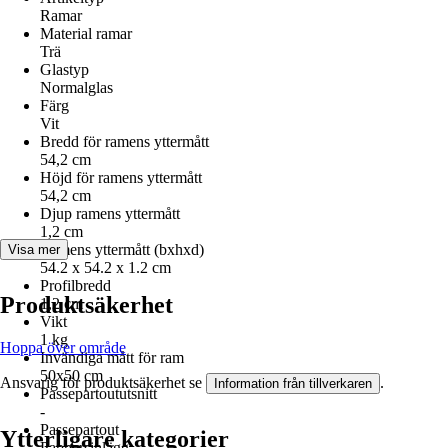
Ramar
Material ramar
Trä
Glastyp
Normalglas
Färg
Vit
Bredd för ramens yttermått
54,2 cm
Höjd för ramens yttermått
54,2 cm
Djup ramens yttermått
1,2 cm
Ramens yttermått (bxhxd)
Visa mer
54.2 x 54.2 x 1.2 cm
Profilbredd
Produktsäkerhet
1,2 cm
Vikt
1 kg
Hoppa över område
Invändiga mått för ram
50x50 cm
Ansvarig för produktsäkerhet se
.
Information från tillverkaren
Passepartoututsnitt
-
Passepartout
Ytterligare kategorier
Pappersinlägg