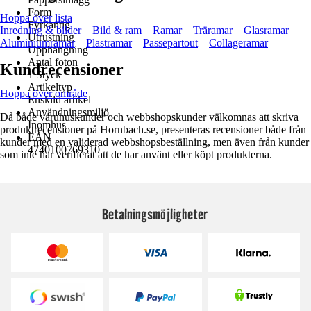
Form
Hoppa över lista
Fyrkantig
Inredning & bilder
Bild & ram
Ramar
Träramar
Glasramar
Utrustning
Aluminiumramar
Plastramar
Passepartout
Collageramar
Upphängning
Antal foton
Kundrecensioner
1 Styck
Artikeltyp
Hoppa över område
Enskild artikel
Användningsmiljö
Då både varuhuskunder och webbshopskunder välkomnas att skriva
Inomhus
produktrecensioner på Hornbach.se, presenteras recensioner både från
EAN
kunder med en validerad webbshopsbeställning, men även från kunder
4740100769310
som inte har verifierat att de har använt eller köpt produkterna.
Betalningsmöjligheter