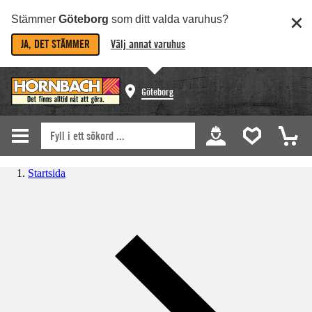
Stämmer
Göteborg
som ditt valda varuhus?
JA, DET STÄMMER
Välj annat varuhus
Göteborg
Startsida