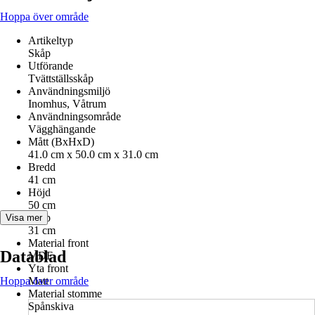
Hoppa över område
Artikeltyp
Skåp
Utförande
Tvättställsskåp
Användningsmiljö
Inomhus, Våtrum
Användningsområde
Vägghängande
Mått (BxHxD)
41.0 cm x 50.0 cm x 31.0 cm
Bredd
41 cm
Höjd
50 cm
Djup
Visa mer
31 cm
Material front
Datablad
MDF
Yta front
Hoppa över område
Matt
Material stomme
Spånskiva