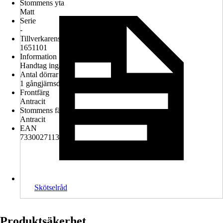
Stommens yta
Matt
Serie
-
Tillverkarens artikelnummer
1651101
Information
Handtag ingår ej
Antal dörrar
1 gångjärnsdörr
Frontfärg
Antracit
Stommens färg
Antracit
EAN
7330027113562
Skötselråd
Produktsäkerhet