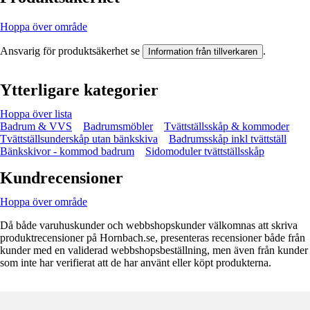
Hoppa över område
Ansvarig för produktsäkerhet se
.
Information från tillverkaren
Ytterligare kategorier
Hoppa över lista
Badrum & VVS
Badrumsmöbler
Tvättställsskåp & kommoder
Tvättställsunderskåp utan bänkskiva
Badrumsskåp inkl tvättställ
Bänkskivor - kommod badrum
Sidomoduler tvättställsskåp
Kundrecensioner
Hoppa över område
Då både varuhuskunder och webbshopskunder välkomnas att skriva
produktrecensioner på Hornbach.se, presenteras recensioner både från
kunder med en validerad webbshopsbeställning, men även från kunder
som inte har verifierat att de har använt eller köpt produkterna.