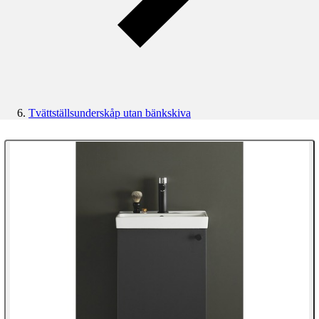
Tvättställsunderskåp utan bänkskiva