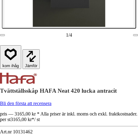
1
/
4
Jämför
Tvättställsskåp HAFA Neat 420 lucka antracit
Bli den första att recensera
pris — 3165,00 kr * Alla priser är inkl. moms och exkl. fraktkostnader.
per st
3165,00 kr
*
/
st
Art.nr
10131462