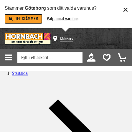
Stämmer
Göteborg
som ditt valda varuhus?
JA, DET STÄMMER
Välj annat varuhus
Göteborg
Startsida