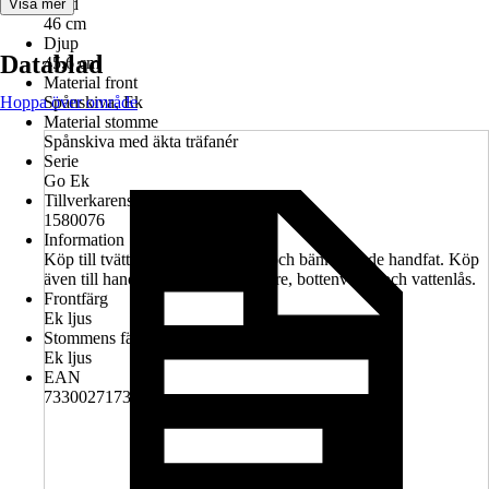
Höjd
Visa mer
46 cm
Djup
Datablad
45,6 cm
Material front
Hoppa över område
Spånskiva, Ek
Material stomme
Spånskiva med äkta träfanér
Serie
Go Ek
Tillverkarens artikelnummer
1580076
Information
Köp till tvättställ eller bänkskiva och bänkstående handfat. Köp
även till handtag, tvättställsblandare, bottenventil och vattenlås.
Frontfärg
Ek ljus
Stommens färg
Ek ljus
EAN
7330027173610