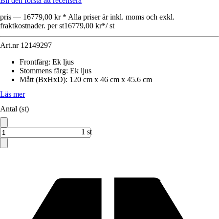
Bli den första att recensera
pris — 16779,00 kr * Alla priser är inkl. moms och exkl.
fraktkostnader. per st
16779,00 kr
*
/
st
Art.nr
12149297
Frontfärg
:
Ek ljus
Stommens färg
:
Ek ljus
Mått (BxHxD)
:
120 cm x 46 cm x 45.6 cm
Läs mer
Antal (st)
1 st