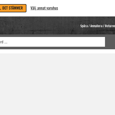
A, DET STÄMMER
Välj annat varuhus
Spåra / Annullera / Return