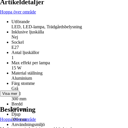
Artikeldetaljer
Hoppa över område
Utförande
LED, LED-lampa, Trädgårdsbelysning
Inklusive ljuskälla
Nej
Sockel
E27
Antal ljuskällor
1
Max effekt per lampa
15 W
Material ställning
Aluminium
Färg stomme
Grå
Höjd
Visa mer
300 mm
Bredd
Beskrivning
300 mm
Djup
Hoppa över område
300 mm
Användningsmiljö