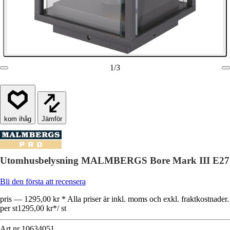
1
/
3
Jämför
Utomhusbelysning MALMBERGS Bore Mark III E27
Bli den första att recensera
pris — 1295,00 kr * Alla priser är inkl. moms och exkl. fraktkostnader.
per st
1295,00 kr
*
/
st
Art.nr
10634051