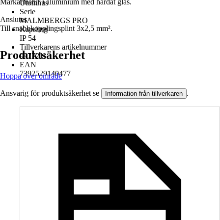
Markarmatur i aluminium med härdat glas.
Utomhus
Serie
Anslutes
MALMBERGS PRO
Till snabbkopplingsplint 3x2,5 mm².
Kapsling
IP 54
Tillverkarens artikelnummer
Produktsäkerhet
9977211
EAN
7392529140477
Hoppa över område
Ansvarig för produktsäkerhet se
.
Information från tillverkaren