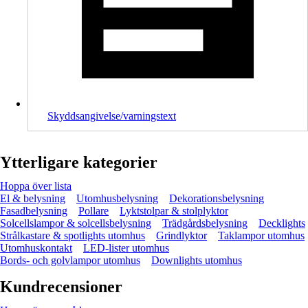
Skyddsangivelse/varningstext
Ytterligare kategorier
Hoppa över lista
El & belysning
Utomhusbelysning
Dekorationsbelysning
Fasadbelysning
Pollare
Lyktstolpar & stolplyktor
Solcellslampor & solcellsbelysning
Trädgårdsbelysning
Decklights
Strålkastare & spotlights utomhus
Grindlyktor
Taklampor utomhus
Utomhuskontakt
LED-lister utomhus
Bords- och golvlampor utomhus
Downlights utomhus
Kundrecensioner