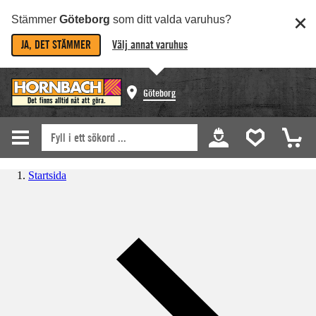
Stämmer
Göteborg
som ditt valda varuhus?
JA, DET STÄMMER
Välj annat varuhus
Göteborg
Startsida