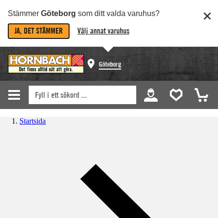
Stämmer
Göteborg
som ditt valda varuhus?
JA, DET STÄMMER
Välj annat varuhus
Göteborg
Startsida