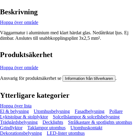
Beskrivning
Hoppa över område
Väggarmatur i aluminium med klart härdat glas. Nedåtriktat ljus. Ej
dimbar. Anslutes till snabbkopplingsplint 3x2,5 mm².
Produktsäkerhet
Hoppa över område
Ansvarig för produktsäkerhet se
.
Information från tillverkaren
Ytterligare kategorier
Hoppa över lista
El & belysning
Utomhusbelysning
Fasadbelysning
Pollare
Lyktstolpar & stolplyktor
Solcellslampor & solcellsbelysning
Trädgårdsbelysning
Decklights
Strålkastare & spotlights utomhus
Grindlyktor
Taklampor utomhus
Utomhuskontakt
Dekorationsbelysning
LED-lister utomhus