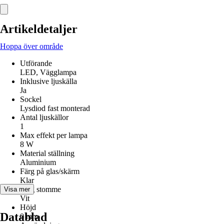
Artikeldetaljer
Hoppa över område
Utförande
LED, Vägglampa
Inklusive ljuskälla
Ja
Sockel
Lysdiod fast monterad
Antal ljuskällor
1
Max effekt per lampa
8 W
Material ställning
Aluminium
Färg på glas/skärm
Klar
Färg stomme
Visa mer
Vit
Höjd
Datablad
0 mm