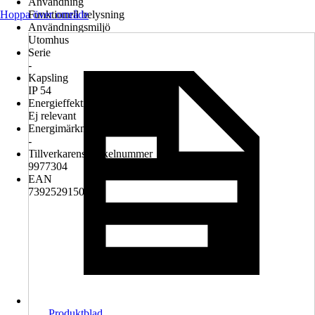
Användning
Hoppa över område
Funktionell belysning
Användningsmiljö
Utomhus
Serie
-
Kapsling
IP 54
Energieffektivitetsklass
Ej relevant
Energimärkningstyp
-
Tillverkarens artikelnummer
9977304
EAN
7392529150407
Produktblad