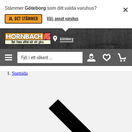
Stämmer
Göteborg
som ditt valda varuhus?
JA, DET STÄMMER
Välj annat varuhus
Göteborg
Startsida