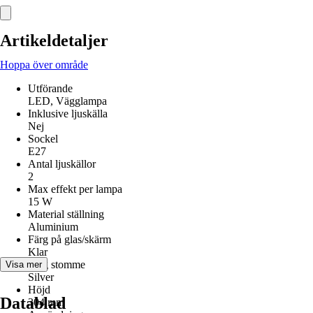
Artikeldetaljer
Hoppa över område
Utförande
LED, Vägglampa
Inklusive ljuskälla
Nej
Sockel
E27
Antal ljuskällor
2
Max effekt per lampa
15 W
Material ställning
Aluminium
Färg på glas/skärm
Klar
Färg stomme
Visa mer
Silver
Höjd
Datablad
304 mm