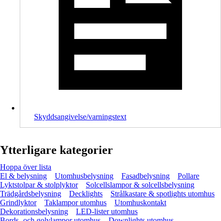
Skyddsangivelse/varningstext
Ytterligare kategorier
Hoppa över lista
El & belysning
Utomhusbelysning
Fasadbelysning
Pollare
Lyktstolpar & stolplyktor
Solcellslampor & solcellsbelysning
Trädgårdsbelysning
Decklights
Strålkastare & spotlights utomhus
Grindlyktor
Taklampor utomhus
Utomhuskontakt
Dekorationsbelysning
LED-lister utomhus
Bords- och golvlampor utomhus
Downlights utomhus