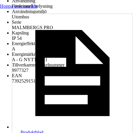
Användning
Hoppa över område
Funktionell belysning
Användningsmiljö
Utomhus
Serie
MALMBERGS PRO
Kapsling
IP 54
Energieffektivitetsklass
A
Energimärkningstyp
A - G NYTT 2021
Tillverkarens artikelnummer
9977327
EAN
7392529151091
Produktblad