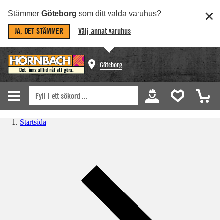
Stämmer
Göteborg
som ditt valda varuhus?
JA, DET STÄMMER
Välj annat varuhus
Göteborg
Startsida