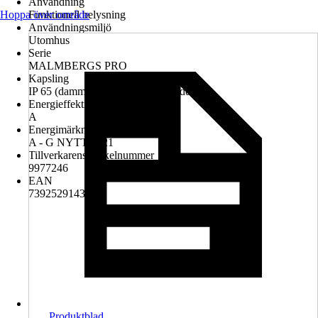
Användning
Hoppa över område
Funktionell belysning
Användningsmiljö
Utomhus
Serie
MALMBERGS PRO
Kapsling
IP 65 (dammtät och spolvattenskyddad)
Energieffektivitetsklass
A
Energimärkningstyp
A - G NYTT 2021
Tillverkarens artikelnummer
9977246
EAN
7392529143157
Produktblad