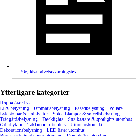
Skyddsangivelse/varningstext
Ytterligare kategorier
Hoppa över lista
El & belysning
Utomhusbelysning
Fasadbelysning
Pollare
Lyktstolpar & stolplyktor
Solcellslampor & solcellsbelysning
Trädgårdsbelysning
Decklights
Strålkastare & spotlights utomhus
Grindlyktor
Taklampor utomhus
Utomhuskontakt
Dekorationsbelysning
LED-lister utomhus
Bords- och golvlampor utomhus
Downlights utomhus