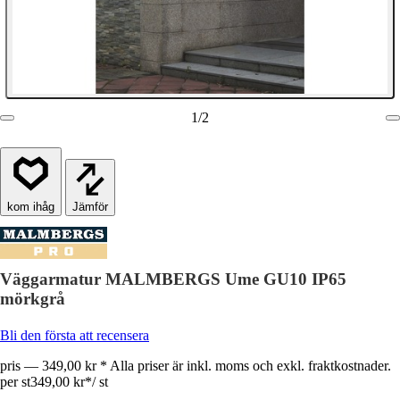
1
/
2
Jämför
Väggarmatur MALMBERGS Ume GU10 IP65
mörkgrå
Bli den första att recensera
pris — 349,00 kr * Alla priser är inkl. moms och exkl. fraktkostnader.
per st
349,00 kr
*
/
st