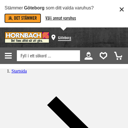
Stämmer
Göteborg
som ditt valda varuhus?
JA, DET STÄMMER
Välj annat varuhus
Göteborg
Startsida