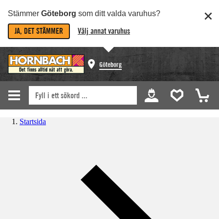
Stämmer
Göteborg
som ditt valda varuhus?
JA, DET STÄMMER
Välj annat varuhus
Göteborg
Startsida