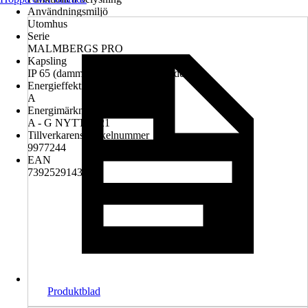
Användningsmiljö
Utomhus
Serie
MALMBERGS PRO
Kapsling
IP 65 (dammtät och spolvattenskyddad)
Energieffektivitetsklass
A
Energimärkningstyp
A - G NYTT 2021
Tillverkarens artikelnummer
9977244
EAN
7392529143133
Produktblad