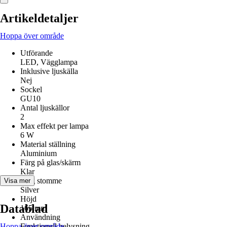
Artikeldetaljer
Hoppa över område
Utförande
LED, Vägglampa
Inklusive ljuskälla
Nej
Sockel
GU10
Antal ljuskällor
2
Max effekt per lampa
6 W
Material ställning
Aluminium
Färg på glas/skärm
Klar
Färg stomme
Visa mer
Silver
Höjd
Datablad
165 mm
Användning
Hoppa över område
Funktionell belysning