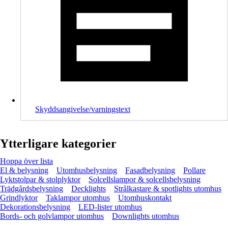
Skyddsangivelse/varningstext
Ytterligare kategorier
Hoppa över lista
El & belysning
Utomhusbelysning
Fasadbelysning
Pollare
Lyktstolpar & stolplyktor
Solcellslampor & solcellsbelysning
Trädgårdsbelysning
Decklights
Strålkastare & spotlights utomhus
Grindlyktor
Taklampor utomhus
Utomhuskontakt
Dekorationsbelysning
LED-lister utomhus
Bords- och golvlampor utomhus
Downlights utomhus