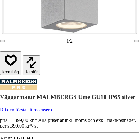
1
/
2
Jämför
Väggarmatur MALMBERGS Ume GU10 IP65 silver
Bli den första att recensera
pris — 399,00 kr * Alla priser är inkl. moms och exkl. fraktkostnader.
per st
399,00 kr
*
/
st
Art.nr
10210348