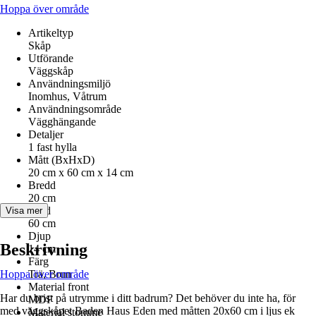
Hoppa över område
Artikeltyp
Skåp
Utförande
Väggskåp
Användningsmiljö
Inomhus, Våtrum
Användningsområde
Vägghängande
Detaljer
1 fast hylla
Mått (BxHxD)
20 cm x 60 cm x 14 cm
Bredd
20 cm
Höjd
Visa mer
60 cm
Djup
Beskrivning
14 cm
Färg
Hoppa över område
Trä, Brun
Material front
Har du brist på utrymme i ditt badrum? Det behöver du inte ha, för
MDF
med väggskåpet Baden Haus Eden med måtten 20x60 cm i ljus ek
Material stomme