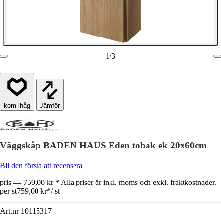
1
/
3
Jämför
Väggskåp BADEN HAUS Eden tobak ek 20x60cm
Bli den första att recensera
pris — 759,00 kr * Alla priser är inkl. moms och exkl. fraktkostnader.
per st
759,00 kr
*
/
st
Art.nr
10115317