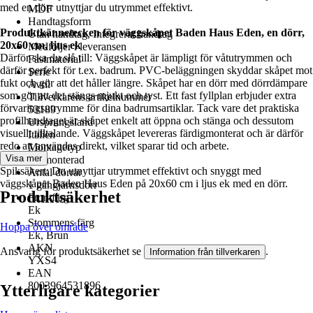
med en dörr utnyttjar du utrymmet effektivt.
MDF
Handtagsform
Produktkännetecken för väggskåpet Baden Haus Eden, en dörr,
Utan handtag, Integrerat handtag
20x60 cm, ljus ek
Medföljer i leveransen
Därför ska du slå till: Väggskåpet är lämpligt för våtutrymmen och
Fästmaterial
därför perfekt för t.ex. badrum. PVC-beläggningen skyddar skåpet mot
Serie
fukt och gör att det håller längre. Skåpet har en dörr med dörrdämpare
Avril
som gör att det stängs mjukt och tyst. Ett fast fyllplan erbjuder extra
Tillverkarens artikelnummer
förvaringsutrymme för dina badrumsartiklar. Tack vare det praktiska
53189
profilhandtaget är skåpet enkelt att öppna och stänga och dessutom
Ursprungsland
visuellt tilltalande. Väggskåpet levereras färdigmonterat och är därför
Italien
redo att användas direkt, vilket sparar tid och arbete.
Montagetyp
Visa mer
Förmonterad
Spiksäkert: Du utnyttjar utrymmet effektivt och snyggt med
Antal dörrar
väggskåpet Baden Haus Eden på 20x60 cm i ljus ek med en dörr.
1 gångjärnsdörr
Produktsäkerhet
Frontfärg
Ek
Stommens färg
Hoppa över område
Ek, Brun
AKN
Ansvarig för produktsäkerhet se
.
Information från tillverkaren
YXS4
EAN
8003964531896
Ytterligare kategorier