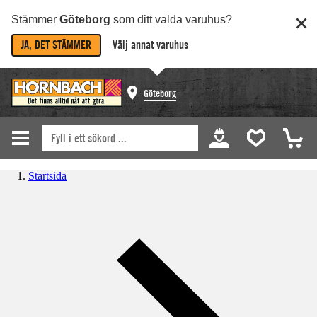
Stämmer
Göteborg
som ditt valda varuhus?
JA, DET STÄMMER
Välj annat varuhus
Göteborg
Startsida