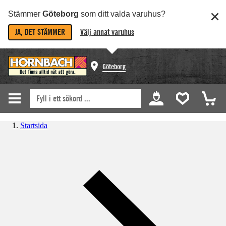
Stämmer
Göteborg
som ditt valda varuhus?
JA, DET STÄMMER
Välj annat varuhus
Göteborg
Startsida