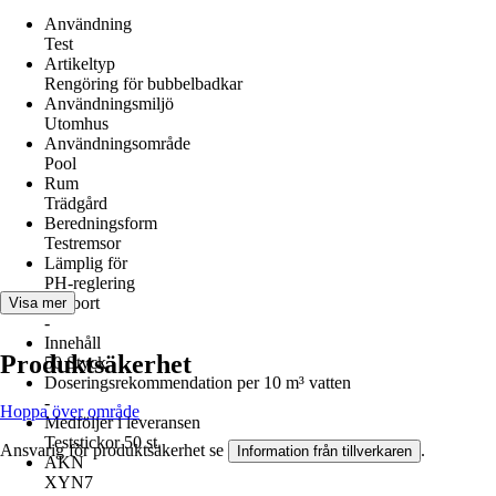
Användning
Test
Artikeltyp
Rengöring för bubbelbadkar
Användningsmiljö
Utomhus
Användningsområde
Pool
Rum
Trädgård
Beredningsform
Testremsor
Lämplig för
PH-reglering
Tar bort
Visa mer
-
Innehåll
Produktsäkerhet
50 Styck
Doseringsrekommendation per 10 m³ vatten
-
Hoppa över område
Medföljer i leveransen
Teststickor 50 st.
Ansvarig för produktsäkerhet se
.
Information från tillverkaren
AKN
XYN7