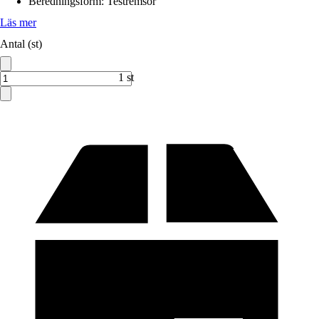
Beredningsform
:
Testremsor
Läs mer
Antal (st)
1 st