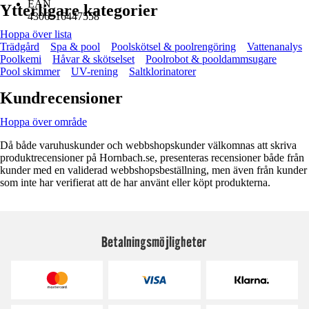
EAN
Ytterligare kategorier
4306516447558
Hoppa över lista
Trädgård
Spa & pool
Poolskötsel & poolrengöring
Vattenanalys
Poolkemi
Håvar & skötselset
Poolrobot & pooldammsugare
Pool skimmer
UV-rening
Saltklorinatorer
Kundrecensioner
Hoppa över område
Då både varuhuskunder och webbshopskunder välkomnas att skriva
produktrecensioner på Hornbach.se, presenteras recensioner både från
kunder med en validerad webbshopsbeställning, men även från kunder
som inte har verifierat att de har använt eller köpt produkterna.
Betalningsmöjligheter