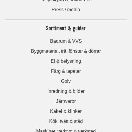
Press / media
Sortiment & guider
Badrum & VVS
Byggmaterial, trä, fönster & dörrar
El & belysning
Färg & tapeter
Golv
Inredning & bilder
Järnvaror
Kakel & klinker
Kök, tvätt & städ
Maskiner, verktyg & verkstad