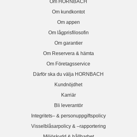
Om HORNBACH
Om kundkontot
Om appen
Om lågprisfilosofin
Om garantier
Om Reservera & hämta
Om Företagsservice
Därför ska du välja HORNBACH
Kundnöjdhet
Karriär
Bli leverantör
Integritets– & personuppgiftspolicy
Visselblåsarpolicy & –rapportering
Miljöskydd & hållbarhet