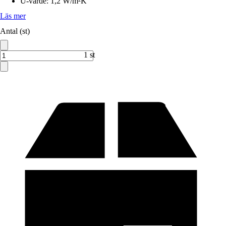
U-värde
:
1,2 W/m²K
Läs mer
Antal (st)
1 st