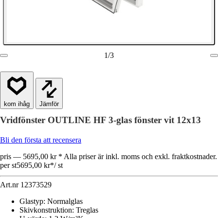
1
/
3
Jämför
Vridfönster OUTLINE HF 3-glas fönster vit 12x13
Bli den första att recensera
pris — 5695,00 kr * Alla priser är inkl. moms och exkl. fraktkostnader.
per st
5695,00 kr
*
/
st
Art.nr
12373529
Glastyp
:
Normalglas
Skivkonstruktion
:
Treglas