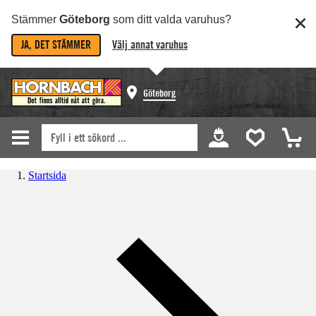
Stämmer
Göteborg
som ditt valda varuhus?
JA, DET STÄMMER
Välj annat varuhus
Göteborg
Startsida