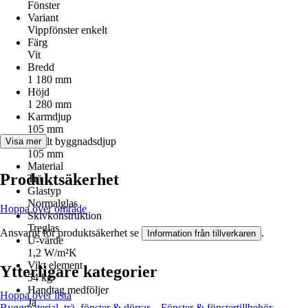
Fönster
Variant
Vippfönster enkelt
Färg
Vit
Bredd
1 180 mm
Höjd
1 280 mm
Karmdjup
105 mm
Totalt byggnadsdjup
Visa mer
105 mm
Material
Produktsäkerhet
Trä
Glastyp
Normalglas
Hoppa över område
Skivkonstruktion
Treglas
Ansvarig för produktsäkerhet se
.
Information från tillverkaren
U-värde
1,2 W/m²K
Vikt element
Ytterligare kategorier
54 kg
Handtag medföljer
Hoppa över lista
Ja
Byggmaterial, trä, fönster & dörrar
Fönster & fönstertillbehör