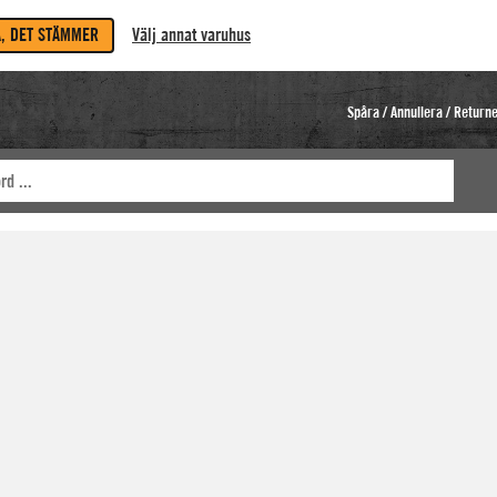
A, DET STÄMMER
Välj annat varuhus
Spåra / Annullera / Return