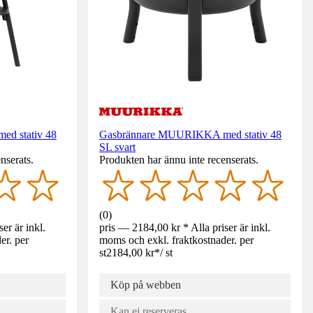
d stativ 48
Gasbrännare MUURIKKA med stativ 48
SL svart
nserats.
Produkten har ännu inte recenserats.
(
0
)
er är inkl.
pris — 2184,00 kr * Alla priser är inkl.
er. per
moms och exkl. fraktkostnader. per
st
2184,00 kr
*
/
st
Köp på webben
Kan ej reserveras