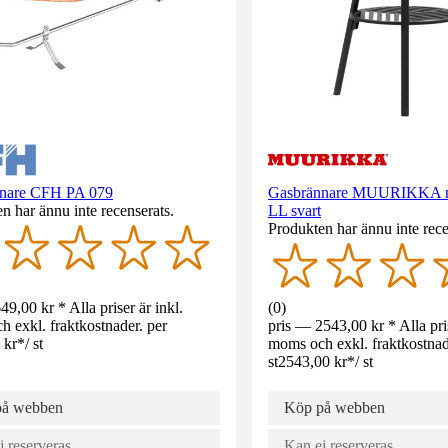
nare CFH PA 079
Gasbrännare MUURIKKA me
n har ännu inte recenserats.
LL svart
Produkten har ännu inte rece
49,00 kr * Alla priser är inkl.
(
0
)
 exkl. fraktkostnader. per
pris — 2543,00 kr * Alla pris
 kr
*
/
st
moms och exkl. fraktkostnad
st
2543,00 kr
*
/
st
på webben
Köp på webben
j reserveras
Kan ej reserveras