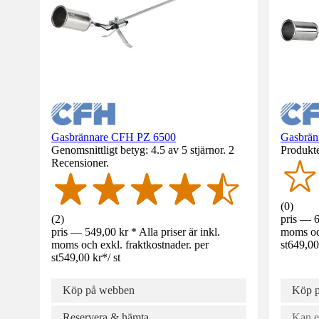
Gasbrännare CFH PZ 6500
Gasbrän
Genomsnittligt betyg: 4.5 av 5 stjärnor. 2
Produkte
Recensioner.
(
0
)
(
2
)
pris — 6
pris — 549,00 kr * Alla priser är inkl.
moms och
moms och exkl. fraktkostnader. per
st
649,00
st
549,00 kr
*
/
st
Köp på webben
Köp 
Reservera & hämta
Kan e