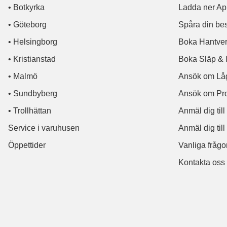
• Botkyrka
Ladda ner A
• Göteborg
Spåra din bes
• Helsingborg
Boka Hantver
• Kristianstad
Boka Släp & l
• Malmö
Ansök om Låg
• Sundbyberg
Ansök om Pro
• Trollhättan
Anmäl dig til
Service i varuhusen
Anmäl dig till
Öppettider
Vanliga frågo
Kontakta oss