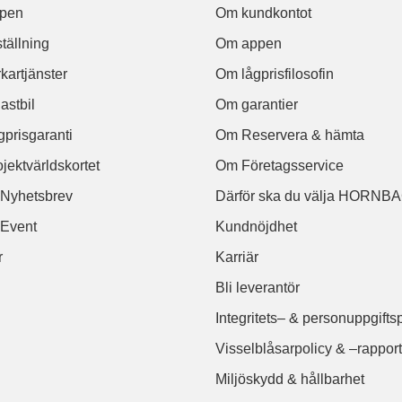
ppen
Om kundkontot
tällning
Om appen
kartjänster
Om lågprisfilosofin
astbil
Om garantier
prisgaranti
Om Reservera & hämta
jektvärldskortet
Om Företagsservice
l Nyhetsbrev
Därför ska du välja HORNB
 Event
Kundnöjdhet
r
Karriär
Bli leverantör
Integritets– & personuppgifts
Visselblåsarpolicy & –rappor
Miljöskydd & hållbarhet