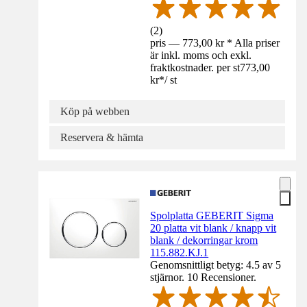
(
2
)
pris — 773,00 kr * Alla priser
är inkl. moms och exkl.
fraktkostnader. per st
773,00
kr
*
/
st
Köp på webben
Reservera & hämta
Spolplatta GEBERIT Sigma
20 platta vit blank / knapp vit
blank / dekorringar krom
115.882.KJ.1
Genomsnittligt betyg: 4.5 av 5
stjärnor. 10 Recensioner.