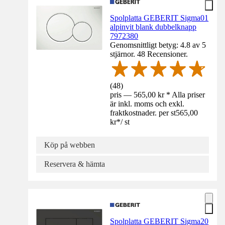
Spolplatta GEBERIT Sigma01
alpinvit blank dubbelknapp
7972380
Genomsnittligt betyg: 4.8 av 5
stjärnor. 48 Recensioner.
(
48
)
pris — 565,00 kr * Alla priser
är inkl. moms och exkl.
fraktkostnader. per st
565,00
kr
*
/
st
Köp på webben
Reservera & hämta
Spolplatta GEBERIT Sigma20