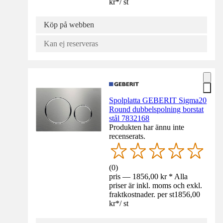
kr
*
/
st
Köp på webben
Kan ej reserveras
Spolplatta GEBERIT Sigma20
Round dubbelspolning borstat
stål 7832168
Produkten har ännu inte
recenserats.
(
0
)
pris — 1856,00 kr * Alla
priser är inkl. moms och exkl.
fraktkostnader. per st
1856,00
kr
*
/
st