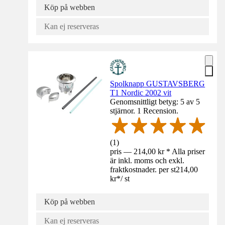
Köp på webben
Kan ej reserveras
Spolknapp GUSTAVSBERG
T1 Nordic 2002 vit
Genomsnittligt betyg: 5 av 5
stjärnor. 1 Recension.
(
1
)
pris — 214,00 kr * Alla priser
är inkl. moms och exkl.
fraktkostnader. per st
214,00
kr
*
/
st
Köp på webben
Kan ej reserveras