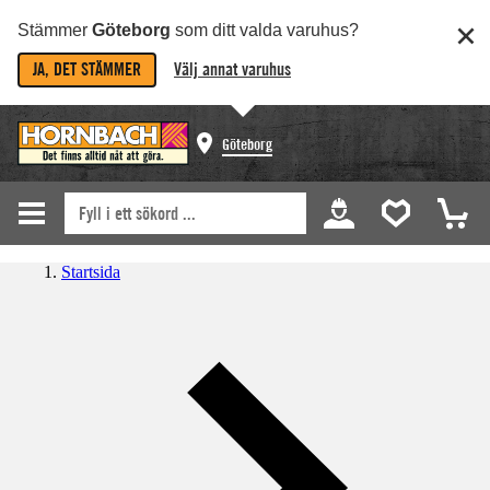
Stämmer
Göteborg
som ditt valda varuhus?
JA, DET STÄMMER
Välj annat varuhus
Göteborg
Startsida