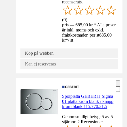
recenserats.
(
0
)
pris — 685,00 kr * Alla priser
är inkl. moms och exkl.
fraktkostnader. per st
685,00
kr
*
/
st
Köp på webben
Kan ej reserveras
Spolplatta GEBERIT Sigma
01 platta krom blank / knapp
krom blank 115.770.21.5
Genomsnittligt betyg: 5 av 5
stjärnor. 2 Recensioner.