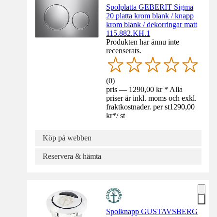
Spolplatta GEBERIT Sigma
20 platta krom blank / knapp
krom blank / dekorringar matt
115.882.KH.1
Produkten har ännu inte
recenserats.
(
0
)
pris — 1290,00 kr * Alla
priser är inkl. moms och exkl.
fraktkostnader. per st
1290,00
kr
*
/
st
Köp på webben
Reservera & hämta
Spolknapp GUSTAVSBERG