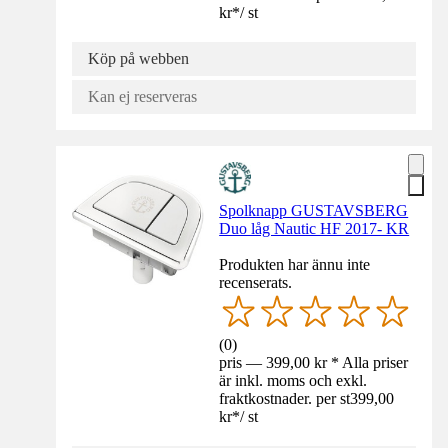
kr
*
/
st
Köp på webben
Kan ej reserveras
Spolknapp GUSTAVSBERG
Duo låg Nautic HF 2017- KR
Produkten har ännu inte
recenserats.
(
0
)
pris — 399,00 kr * Alla priser
är inkl. moms och exkl.
fraktkostnader. per st
399,00
kr
*
/
st