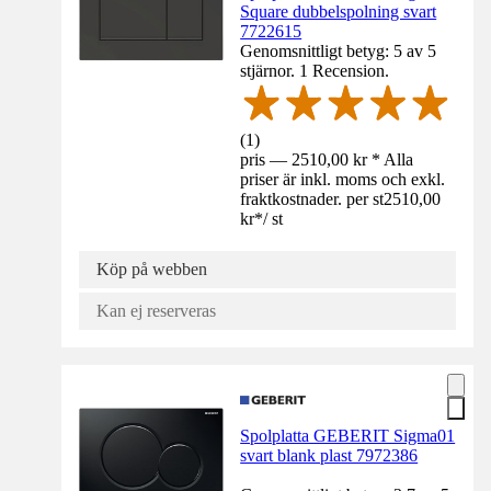
Square dubbelspolning svart
7722615
Genomsnittligt betyg: 5 av 5
stjärnor. 1 Recension.
(
1
)
pris — 2510,00 kr * Alla
priser är inkl. moms och exkl.
fraktkostnader. per st
2510,00
kr
*
/
st
Köp på webben
Kan ej reserveras
Spolplatta GEBERIT Sigma01
svart blank plast 7972386