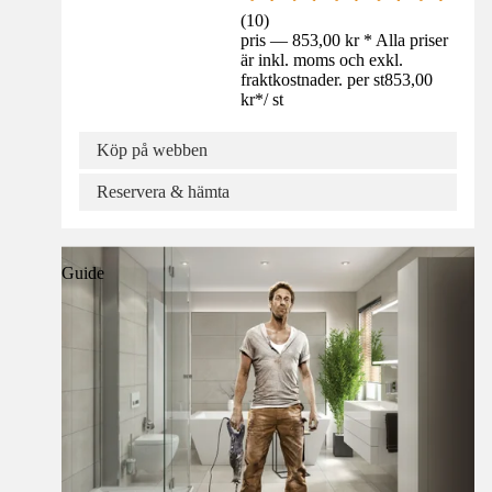
(
10
)
pris — 853,00 kr * Alla priser
är inkl. moms och exkl.
fraktkostnader. per st
853,00
kr
*
/
st
Köp på webben
Reservera & hämta
Guide