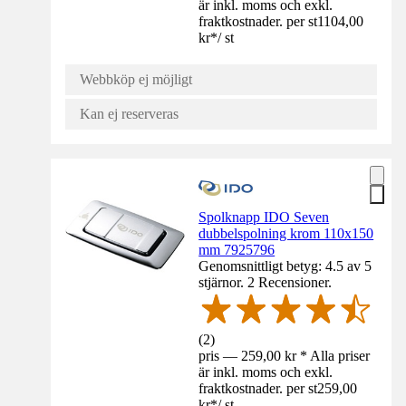
är inkl. moms och exkl.
fraktkostnader. per st
1104,00
kr
*
/
st
Webbköp ej möjligt
Kan ej reserveras
Spolknapp IDO Seven
dubbelspolning krom 110x150
mm 7925796
Genomsnittligt betyg: 4.5 av 5
stjärnor. 2 Recensioner.
(
2
)
pris — 259,00 kr * Alla priser
är inkl. moms och exkl.
fraktkostnader. per st
259,00
kr
*
/
st