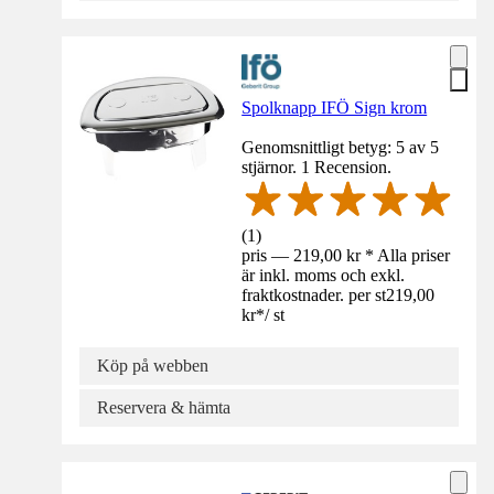
Spolknapp IFÖ Sign krom
Genomsnittligt betyg: 5 av 5
stjärnor. 1 Recension.
(
1
)
pris — 219,00 kr * Alla priser
är inkl. moms och exkl.
fraktkostnader. per st
219,00
kr
*
/
st
Köp på webben
Reservera & hämta