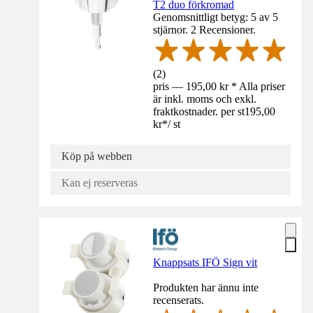
T2 duo förkromad
Genomsnittligt betyg: 5 av 5
stjärnor. 2 Recensioner.
(
2
)
pris — 195,00 kr * Alla priser
är inkl. moms och exkl.
fraktkostnader. per st
195,00
kr
*
/
st
Köp på webben
Kan ej reserveras
Knappsats IFÖ Sign vit
Produkten har ännu inte
recenserats.