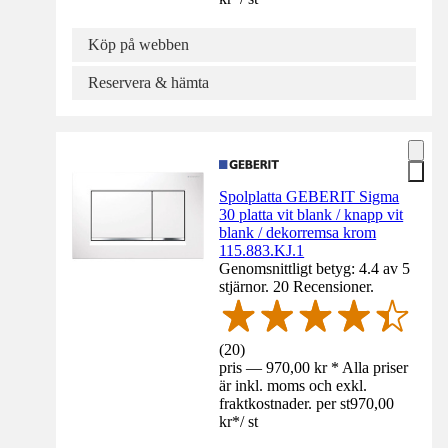
Köp på webben
Reservera & hämta
Spolplatta GEBERIT Sigma
30 platta vit blank / knapp vit
blank / dekorremsa krom
115.883.KJ.1
Genomsnittligt betyg: 4.4 av 5
stjärnor. 20 Recensioner.
(
20
)
pris — 970,00 kr * Alla priser
är inkl. moms och exkl.
fraktkostnader. per st
970,00
kr
*
/
st