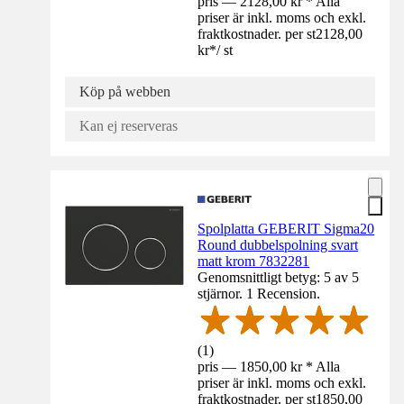
pris — 2128,00 kr * Alla
priser är inkl. moms och exkl.
fraktkostnader. per st
2128,00
kr
*
/
st
Köp på webben
Kan ej reserveras
Spolplatta GEBERIT Sigma20
Round dubbelspolning svart
matt krom 7832281
Genomsnittligt betyg: 5 av 5
stjärnor. 1 Recension.
(
1
)
pris — 1850,00 kr * Alla
priser är inkl. moms och exkl.
fraktkostnader. per st
1850,00