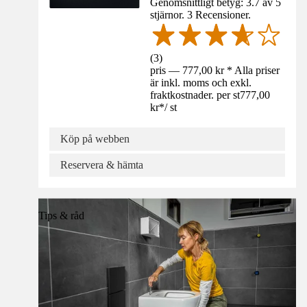
Genomsnittligt betyg: 3.7 av 5
stjärnor. 3 Recensioner.
(
3
)
pris — 777,00 kr * Alla priser
är inkl. moms och exkl.
fraktkostnader. per st
777,00
kr
*
/
st
Köp på webben
Reservera & hämta
Tips & råd