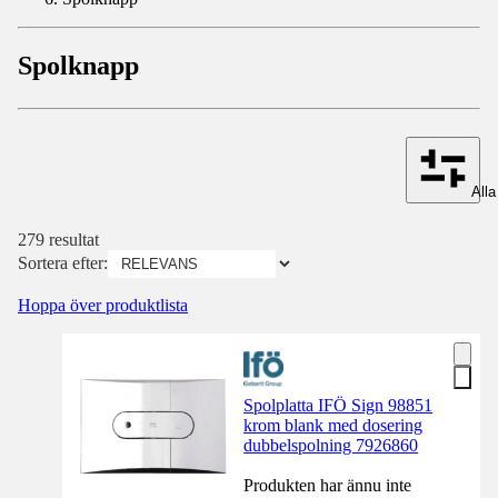
Spolknapp
Alla 
279 resultat
Sortera efter:
Hoppa över produktlista
Spolplatta IFÖ Sign 98851
krom blank med dosering
dubbelspolning 7926860
Produkten har ännu inte