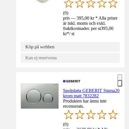
(
0
)
pris — 395,00 kr * Alla priser
är inkl. moms och exkl.
fraktkostnader. per st
395,00
kr
*
/
st
Köp på webben
Kan ej reserveras
Spolplatta GEBERIT Sigma20
krom matt 7832282
Produkten har ännu inte
recenserats.
(
0
)