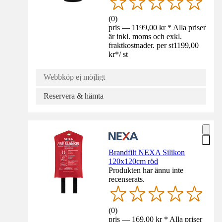
(
0
)
pris — 1199,00 kr * Alla priser
är inkl. moms och exkl.
fraktkostnader. per st
1199,00
kr
*
/
st
Webbköp ej möjligt
Reservera & hämta
Brandfilt NEXA Silikon
120x120cm röd
Produkten har ännu inte
recenserats.
(
0
)
pris — 169,00 kr * Alla priser