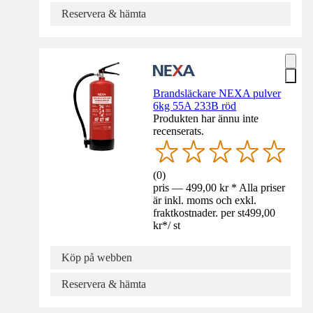
Reservera & hämta
Brandsläckare NEXA pulver
6kg 55A 233B röd
Produkten har ännu inte
recenserats.
(
0
)
pris — 499,00 kr * Alla priser
är inkl. moms och exkl.
fraktkostnader. per st
499,00
kr
*
/
st
Köp på webben
Reservera & hämta