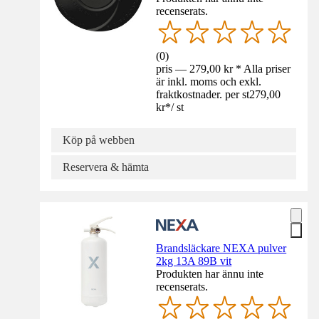
recenserats.
(
0
)
pris — 279,00 kr * Alla priser
är inkl. moms och exkl.
fraktkostnader. per st
279,00
kr
*
/
st
Köp på webben
Reservera & hämta
Brandsläckare NEXA pulver
2kg 13A 89B vit
Produkten har ännu inte
recenserats.