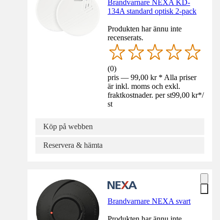
Brandvarnare NEXA KD-
134A standard optisk 2-pack
Produkten har ännu inte
recenserats.
(
0
)
pris — 99,00 kr * Alla priser
är inkl. moms och exkl.
fraktkostnader. per st
99,00 kr
*
/
st
Köp på webben
Reservera & hämta
Brandvarnare NEXA svart
Produkten har ännu inte