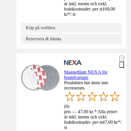
är inkl. moms och exkl.
fraktkostnader. per st
169,00
kr
*
/
st
Köp på webben
Reservera & hämta
Magnetfäste NEXA för
brandvarnare
Produkten har ännu inte
recenserats.
(
0
)
pris — 47,00 kr * Alla priser
är inkl. moms och exkl.
fraktkostnader. per st
47,00 kr
*
/
st