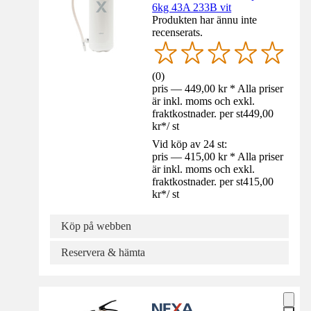
6kg 43A 233B vit
Produkten har ännu inte
recenserats.
(
0
)
pris — 449,00 kr * Alla priser
är inkl. moms och exkl.
fraktkostnader. per st
449,00
kr
*
/
st
Vid köp av 24 st:
pris — 415,00 kr * Alla priser
är inkl. moms och exkl.
fraktkostnader. per st
415,00
kr
*
/
st
Köp på webben
Reservera & hämta