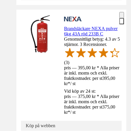
Brandsläckare NEXA pulver
6kg 43A röd 233B C
Genomsnittligt betyg: 4.3 av 5
stjärnor. 3 Recensioner.
(
3
)
pris — 395,00 kr * Alla priser
är inkl. moms och exkl.
fraktkostnader. per st
395,00
kr
*
/
st
Vid köp av 24 st:
pris — 375,00 kr * Alla priser
är inkl. moms och exkl.
fraktkostnader. per st
375,00
kr
*
/
st
Köp på webben