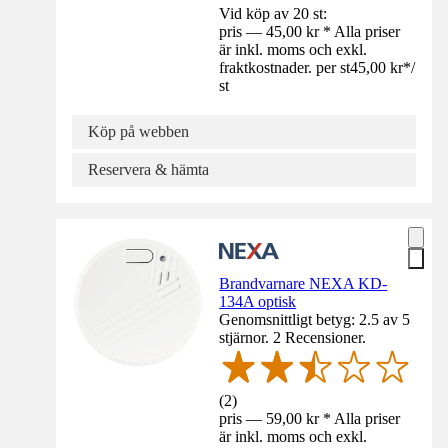
Vid köp av 20 st:
pris — 45,00 kr * Alla priser
är inkl. moms och exkl.
fraktkostnader. per st
45,00 kr
*
/
st
Köp på webben
Reservera & hämta
Brandvarnare NEXA KD-
134A optisk
Genomsnittligt betyg: 2.5 av 5
stjärnor. 2 Recensioner.
(
2
)
pris — 59,00 kr * Alla priser
är inkl. moms och exkl.