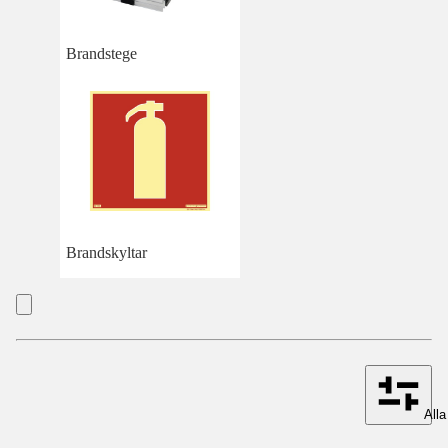
Brandstege
Brandskyltar
Alla 