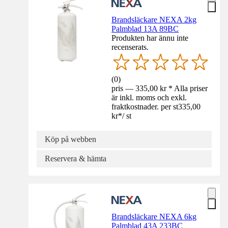
Brandsläckare NEXA 2kg
Palmblad 13A 89BC
Produkten har ännu inte
recenserats.
(
0
)
pris — 335,00 kr * Alla priser
är inkl. moms och exkl.
fraktkostnader. per st
335,00
kr
*
/
st
Köp på webben
Reservera & hämta
Brandsläckare NEXA 6kg
Palmblad 43A 233BC