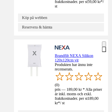
fraktkostnader. per st
59,00 kr
*
/
st
Köp på webben
Reservera & hämta
Brandfilt NEXA Silikon
120x120cm vit
Produkten har ännu inte
recenserats.
(
0
)
pris — 189,00 kr * Alla priser
är inkl. moms och exkl.
fraktkostnader. per st
189,00
kr
*
/
st