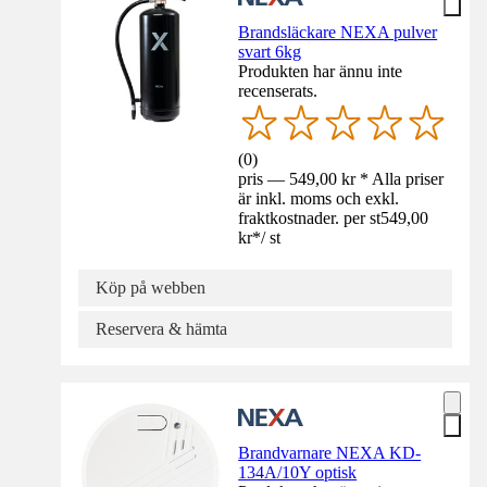
Brandsläckare NEXA pulver
svart 6kg
Produkten har ännu inte
recenserats.
(
0
)
pris — 549,00 kr * Alla priser
är inkl. moms och exkl.
fraktkostnader. per st
549,00
kr
*
/
st
Köp på webben
Reservera & hämta
Brandvarnare NEXA KD-
134A/10Y optisk