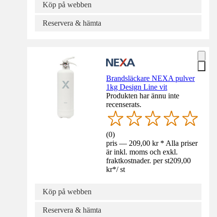
Köp på webben
Reservera & hämta
Brandsläckare NEXA pulver
1kg Design Line vit
Produkten har ännu inte
recenserats.
(
0
)
pris — 209,00 kr * Alla priser
är inkl. moms och exkl.
fraktkostnader. per st
209,00
kr
*
/
st
Köp på webben
Reservera & hämta