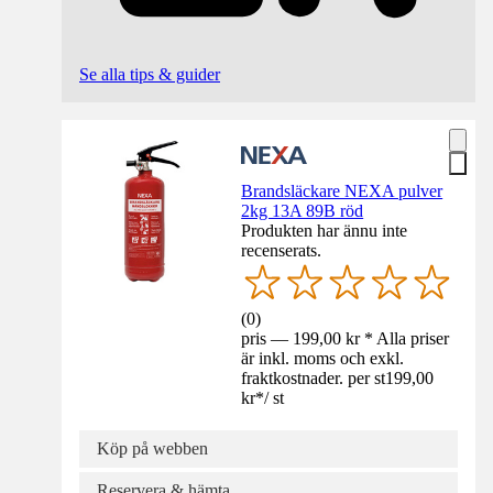
Se alla tips & guider
Brandsläckare NEXA pulver
2kg 13A 89B röd
Produkten har ännu inte
recenserats.
(
0
)
pris — 199,00 kr * Alla priser
är inkl. moms och exkl.
fraktkostnader. per st
199,00
kr
*
/
st
Köp på webben
Reservera & hämta