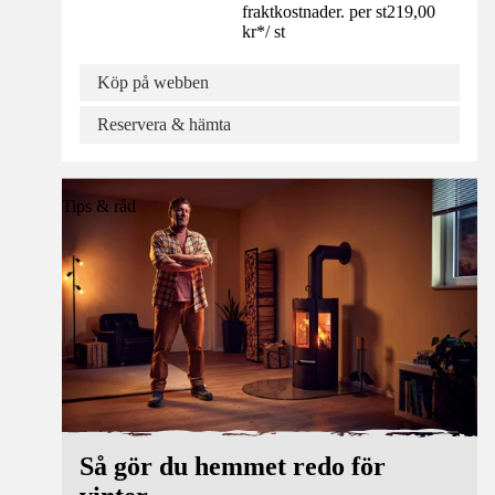
fraktkostnader. per st
219,00
kr
*
/
st
Köp på webben
Reservera & hämta
Tips & råd
Så gör du hemmet redo för