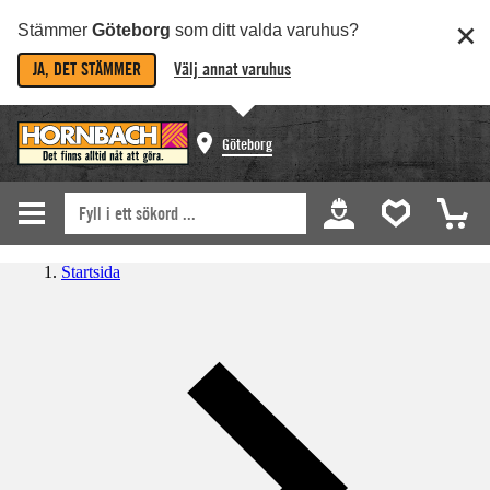
Stämmer
Göteborg
som ditt valda varuhus?
JA, DET STÄMMER
Välj annat varuhus
Göteborg
Startsida