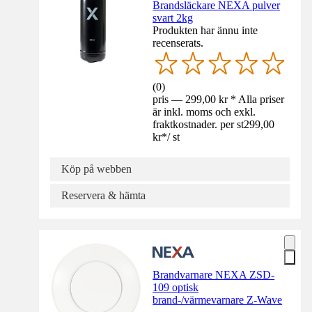
Brandsläckare NEXA pulver
svart 2kg
Produkten har ännu inte
recenserats.
(
0
)
pris — 299,00 kr * Alla priser
är inkl. moms och exkl.
fraktkostnader. per st
299,00
kr
*
/
st
Köp på webben
Reservera & hämta
Brandvarnare NEXA ZSD-
109 optisk
brand-/värmevarnare Z-Wave