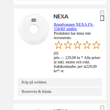
Brandvarnare NEXA FS-
558/RF trådlös
Produkten har ännu inte
recenserats.
(
0
)
pris — 229,00 kr * Alla priser
är inkl. moms och exkl.
fraktkostnader. per st
229,00
kr
*
/
st
Köp på webben
Reservera & hämta