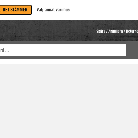
A, DET STÄMMER
Välj annat varuhus
Spåra / Annullera / Return