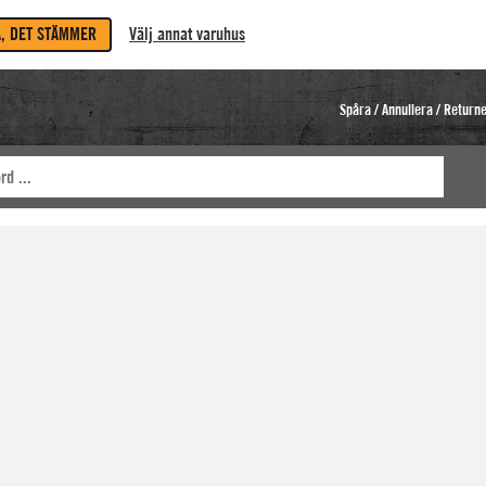
A, DET STÄMMER
Välj annat varuhus
Spåra / Annullera / Return