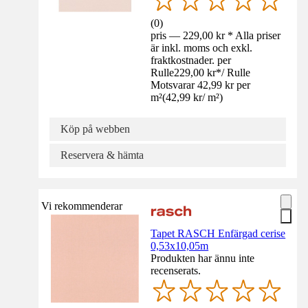
(
0
)
pris — 229,00 kr * Alla priser
är inkl. moms och exkl.
fraktkostnader. per
Rulle
229,00 kr
*
/
Rulle
Motsvarar 42,99 kr per
m²
(
42,99 kr
/
m²
)
Köp på webben
Reservera & hämta
Vi rekommenderar
Tapet RASCH Enfärgad cerise
0,53x10,05m
Produkten har ännu inte
recenserats.