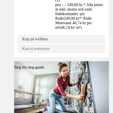
(
1
)
pris — 249,00 kr * Alla priser
är inkl. moms och exkl.
fraktkostnader. per
Rulle
249,00 kr
*
/
Rulle
Motsvarar 46,74 kr per
m²
(
46,74 kr
/
m²
)
Köp på webben
Kan ej reserveras
Steg för steg-guide