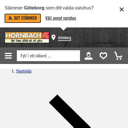
Stämmer
Göteborg
som ditt valda varuhus?
JA, DET STÄMMER
Välj annat varuhus
Göteborg
Startsida