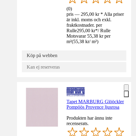
(
0
)
pris — 295,00 kr * Alla priser
är inkl. moms och exkl.
fraktkostnader. per
Rulle
295,00 kr
*
/
Rulle
Motsvarar 55,38 kr per
m²
(
55,38 kr
/
m²
)
Köp på webben
Kan ej reserveras
Tapet MARBURG Glööckler
Pompöös Provence ljusrosa
Produkten har ännu inte
recenserats.