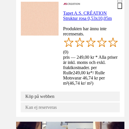
Tapet A.S. CRÉATION
Struktur rosa 0,53x10,05m
Produkten har ännu inte
recenserats.
(
0
)
pris — 249,00 kr * Alla priser
är inkl. moms och exkl.
fraktkostnader. per
Rulle
249,00 kr
*
/
Rulle
Motsvarar 46,74 kr per
m²
(
46,74 kr
/
m²
)
Köp på webben
Kan ej reserveras
Service