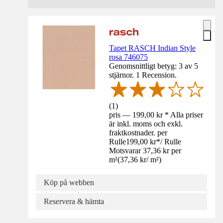
Tapet RASCH Indian Style
rosa 746075
Genomsnittligt betyg: 3 av 5
stjärnor. 1 Recension.
(
1
)
pris — 199,00 kr * Alla priser
är inkl. moms och exkl.
fraktkostnader. per
Rulle
199,00 kr
*
/
Rulle
Motsvarar 37,36 kr per
m²
(
37,36 kr
/
m²
)
Köp på webben
Reservera & hämta