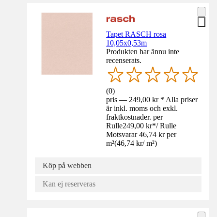
Tapet RASCH rosa
10,05x0,53m
Produkten har ännu inte
recenserats.
(
0
)
pris — 249,00 kr * Alla priser
är inkl. moms och exkl.
fraktkostnader. per
Rulle
249,00 kr
*
/
Rulle
Motsvarar 46,74 kr per
m²
(
46,74 kr
/
m²
)
Köp på webben
Kan ej reserveras