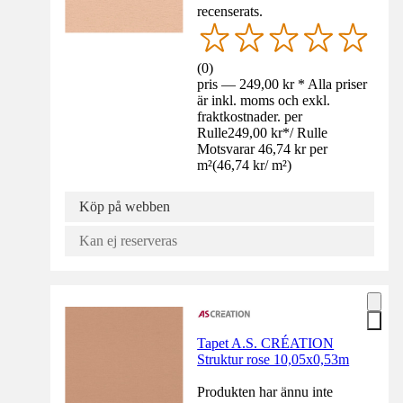
recenserats.
(
0
)
pris — 249,00 kr * Alla priser
är inkl. moms och exkl.
fraktkostnader. per
Rulle
249,00 kr
*
/
Rulle
Motsvarar 46,74 kr per
m²
(
46,74 kr
/
m²
)
Köp på webben
Kan ej reserveras
Tapet A.S. CRÉATION
Struktur rose 10,05x0,53m
Produkten har ännu inte