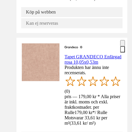
Köp på webben
Kan ej reserveras
Tapet GRANDECO Enfärgad
rosa 10,05x0,53m
Produkten har ännu inte
recenserats.
(
0
)
pris — 179,00 kr * Alla priser
är inkl. moms och exkl.
fraktkostnader. per
Rulle
179,00 kr
*
/
Rulle
Motsvarar 33,61 kr per
m²
(
33,61 kr
/
m²
)