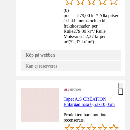
(
0
)
pris — 279,00 kr * Alla priser
är inkl. moms och exkl.
fraktkostnader. per
Rulle
279,00 kr
*
/
Rulle
Motsvarar 52,37 kr per
m²
(
52,37 kr
/
m²
)
Köp på webben
Kan ej reserveras
Tapet A.S CRÉATION
Enfärgad rosa 0,53x10,05m
Produkten har ännu inte
recenserats.