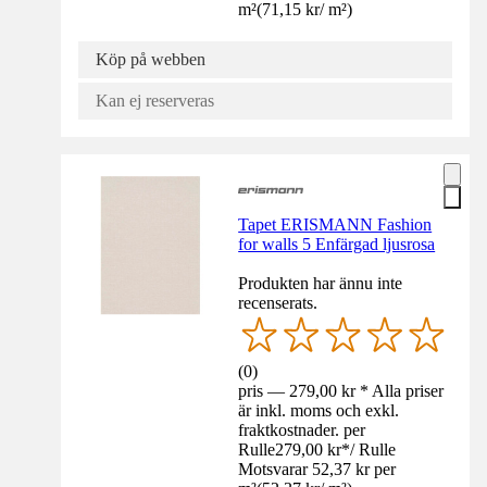
m²
(
71,15 kr
/
m²
)
Köp på webben
Kan ej reserveras
Tapet ERISMANN Fashion
for walls 5 Enfärgad ljusrosa
Produkten har ännu inte
recenserats.
(
0
)
pris — 279,00 kr * Alla priser
är inkl. moms och exkl.
fraktkostnader. per
Rulle
279,00 kr
*
/
Rulle
Motsvarar 52,37 kr per