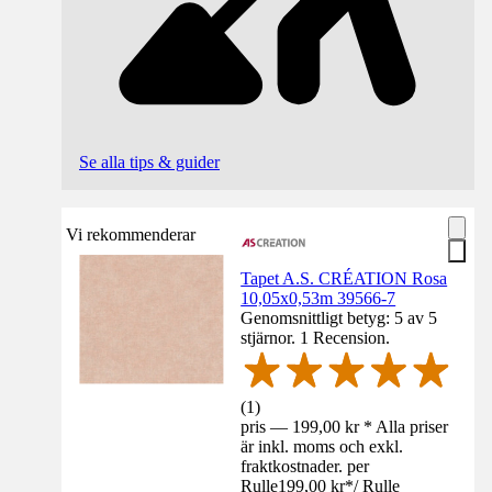
Se alla tips & guider
Vi rekommenderar
Tapet A.S. CRÉATION Rosa
10,05x0,53m 39566-7
Genomsnittligt betyg: 5 av 5
stjärnor. 1 Recension.
(
1
)
pris — 199,00 kr * Alla priser
är inkl. moms och exkl.
fraktkostnader. per
Rulle
199,00 kr
*
/
Rulle