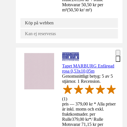
Motsvarar 50,50 kr per
m²
(
50,50 kr
/
m²
)
Köp på webben
Kan ej reserveras
Tapet MARBURG Enfärgad
rosa 0,53x10,05m
Genomsnittligt betyg: 5 av 5
stjärnor. 1 Recension.
(
1
)
pris — 379,00 kr * Alla priser
är inkl. moms och exkl.
fraktkostnader. per
Rulle
379,00 kr
*
/
Rulle
Motsvarar 71,15 kr per