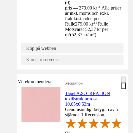
(
0
)
pris — 279,00 kr * Alla priser
är inkl. moms och exkl.
fraktkostnader. per
Rulle
279,00 kr
*
/
Rulle
Motsvarar 52,37 kr per
m²
(
52,37 kr
/
m²
)
Köp på webben
Kan ej reserveras
Vi rekommenderar
Tapet A.S. CRÉATION
textilstruktur rosa
10,05x0,53m
Genomsnittligt betyg: 5 av 5
stjärnor. 1 Recension.