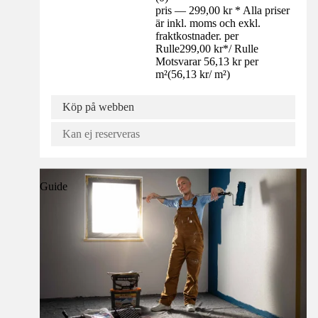
pris — 299,00 kr * Alla priser
är inkl. moms och exkl.
fraktkostnader. per
Rulle
299,00 kr
*
/
Rulle
Motsvarar 56,13 kr per
m²
(
56,13 kr
/
m²
)
Köp på webben
Kan ej reserveras
Guide