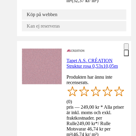
m²
(
52,37 kr
/
m²
)
Köp på webben
Kan ej reserveras
Tapet A.S. CRÉATION
Struktur rosa 0,53x10,05m
Produkten har ännu inte
recenserats.
(
0
)
pris — 249,00 kr * Alla priser
är inkl. moms och exkl.
fraktkostnader. per
Rulle
249,00 kr
*
/
Rulle
Motsvarar 46,74 kr per
m²
(
46,74 kr
/
m²
)