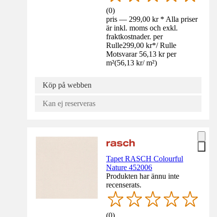
(
0
)
pris — 299,00 kr * Alla priser
är inkl. moms och exkl.
fraktkostnader. per
Rulle
299,00 kr
*
/
Rulle
Motsvarar 56,13 kr per
m²
(
56,13 kr
/
m²
)
Köp på webben
Kan ej reserveras
Tapet RASCH Colourful
Nature 452006
Produkten har ännu inte
recenserats.
(
0
)