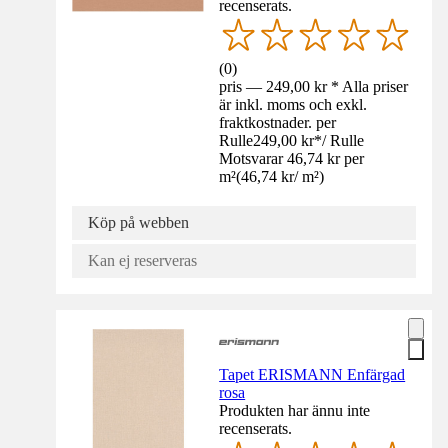
recenserats.
(
0
)
pris — 249,00 kr * Alla priser
är inkl. moms och exkl.
fraktkostnader. per
Rulle
249,00 kr
*
/
Rulle
Motsvarar 46,74 kr per
m²
(
46,74 kr
/
m²
)
Köp på webben
Kan ej reserveras
Tapet ERISMANN Enfärgad
rosa
Produkten har ännu inte
recenserats.