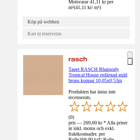
Motsvarar 41,11 kr per
m²
(
41,11 kr
/
m²
)
Köp på webben
Kan ej reserveras
Tapet RASCH Rhapsody
Tropical House enfärgad guld
brons koppar 10,05x0,53m
Produkten har ännu inte
recenserats.
(
0
)
pris — 269,00 kr * Alla priser
är inkl. moms och exkl.
fraktkostnader. per
Rulle
269,00 kr
*
/
Rulle