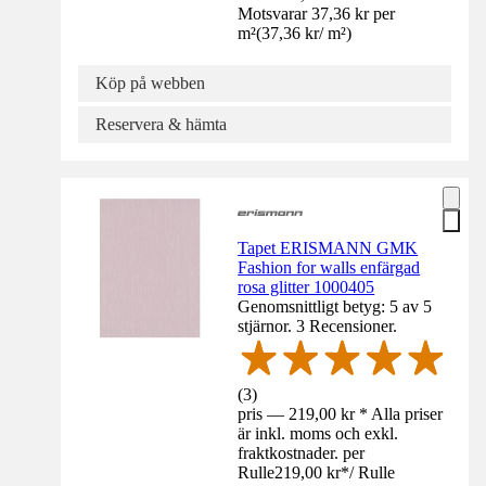
Motsvarar 37,36 kr per
m²
(
37,36 kr
/
m²
)
Köp på webben
Reservera & hämta
Tapet ERISMANN GMK
Fashion for walls enfärgad
rosa glitter 1000405
Genomsnittligt betyg: 5 av 5
stjärnor. 3 Recensioner.
(
3
)
pris — 219,00 kr * Alla priser
är inkl. moms och exkl.
fraktkostnader. per
Rulle
219,00 kr
*
/
Rulle