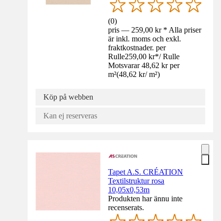
(
0
)
pris — 259,00 kr * Alla priser
är inkl. moms och exkl.
fraktkostnader. per
Rulle
259,00 kr
*
/
Rulle
Motsvarar 48,62 kr per
m²
(
48,62 kr
/
m²
)
Köp på webben
Kan ej reserveras
Tapet A.S. CRÉATION
Textilstruktur rosa
10,05x0,53m
Produkten har ännu inte
recenserats.