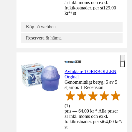
är inkl. moms och exkl.
fraktkostnader. per st
129,00
kr
*
/
st
Köp på webben
Reservera & hämta
Avfuktare TORRBOLLEN
Orginal
Genomsnittligt betyg: 5 av 5
stjärnor. 1 Recension.
(
1
)
pris — 64,00 kr * Alla priser
är inkl. moms och exkl.
fraktkostnader. per st
64,00 kr
*
/
st