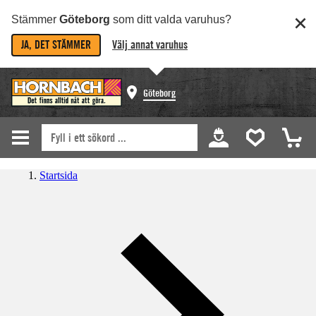
Stämmer
Göteborg
som ditt valda varuhus?
JA, DET STÄMMER
Välj annat varuhus
Göteborg
Startsida