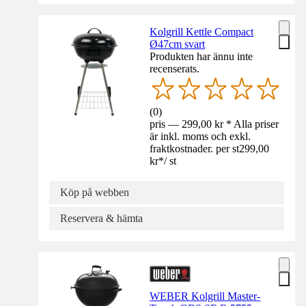
Kolgrill Kettle Compact
Ø47cm svart
Produkten har ännu inte
recenserats.
(
0
)
pris — 299,00 kr * Alla priser
är inkl. moms och exkl.
fraktkostnader. per st
299,00
kr
*
/
st
Köp på webben
Reservera & hämta
WEBER Kolgrill Master-