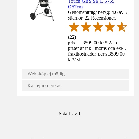
Touch GBS SE E-5755
Ø57cm
Genomsnittligt betyg: 4.6 av 5
stjärnor. 22 Recensioner.
(
22
)
pris — 3599,00 kr * Alla
priser är inkl. moms och exkl.
fraktkostnader. per st
3599,00
kr
*
/
st
Webbköp ej möjligt
Kan ej reserveras
Sida 1 av 1