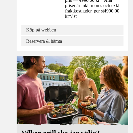
pris — 4990,00 kr * Alla
priser är inkl. moms och exkl.
fraktkostnader. per st
4990,00
kr
*
/
st
Köp på webben
Reservera & hämta
Tips & råd