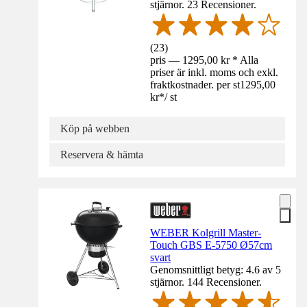
stjärnor. 23 Recensioner.
(
23
)
pris — 1295,00 kr * Alla
priser är inkl. moms och exkl.
fraktkostnader. per st
1295,00
kr
*
/
st
Köp på webben
Reservera & hämta
WEBER Kolgrill Master-
Touch GBS E-5750 Ø57cm
svart
Genomsnittligt betyg: 4.6 av 5
stjärnor. 144 Recensioner.