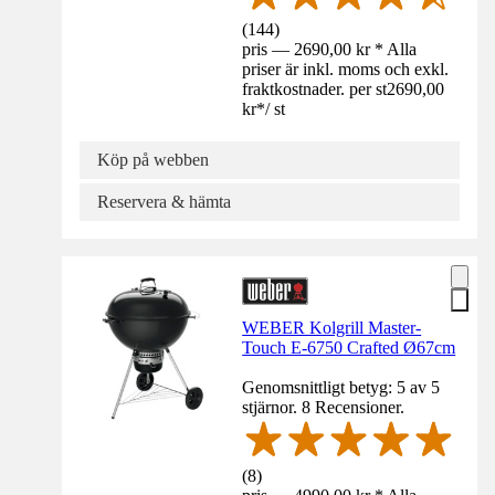
(
144
)
pris — 2690,00 kr * Alla
priser är inkl. moms och exkl.
fraktkostnader. per st
2690,00
kr
*
/
st
Köp på webben
Reservera & hämta
WEBER Kolgrill Master-
Touch E-6750 Crafted Ø67cm
Genomsnittligt betyg: 5 av 5
stjärnor. 8 Recensioner.
(
8
)