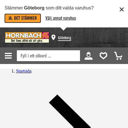
Stämmer
Göteborg
som ditt valda varuhus?
JA, DET STÄMMER
Välj annat varuhus
Göteborg
Startsida