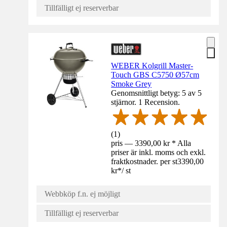
Tillfälligt ej reserverbar
WEBER Kolgrill Master-
Touch GBS C5750 Ø57cm
Smoke Grey
Genomsnittligt betyg: 5 av 5
stjärnor. 1 Recension.
(
1
)
pris — 3390,00 kr * Alla
priser är inkl. moms och exkl.
fraktkostnader. per st
3390,00
kr
*
/
st
Webbköp f.n. ej möjligt
Tillfälligt ej reserverbar