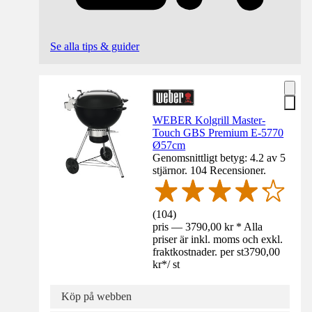
Se alla tips & guider
WEBER Kolgrill Master-
Touch GBS Premium E-5770
Ø57cm
Genomsnittligt betyg: 4.2 av 5
stjärnor. 104 Recensioner.
(
104
)
pris — 3790,00 kr * Alla
priser är inkl. moms och exkl.
fraktkostnader. per st
3790,00
kr
*
/
st
Köp på webben