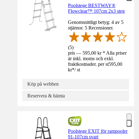
Poolstege BESTWAY®
Flowclear™ 107cm 2x3 steg
Genomsnittligt betyg: 4 av 5
stjärnor. 5 Recensioner.
(
5
)
pris — 595,00 kr * Alla priser
är inkl. moms och exkl.
fraktkostnader. per st
595,00
kr
*
/
st
Köp på webben
Reservera & hämta
Poolstege EXIT för rampooler
91-107cm svart