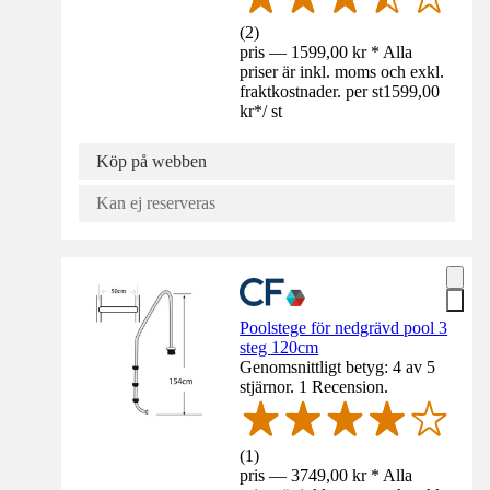
(
2
)
pris — 1599,00 kr * Alla
priser är inkl. moms och exkl.
fraktkostnader. per st
1599,00
kr
*
/
st
Köp på webben
Kan ej reserveras
Poolstege för nedgrävd pool 3
steg 120cm
Genomsnittligt betyg: 4 av 5
stjärnor. 1 Recension.
(
1
)
pris — 3749,00 kr * Alla