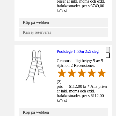
priser är inkl. moms och exkl.
fraktkostnader. per st
3749,00
kr
*
/
st
Köp på webben
Kan ej reserveras
Poolstege 1,50m 2x5 steg
Genomsnittligt betyg: 5 av 5
stjärnor. 2 Recensioner.
(
2
)
pris — 6112,00 kr * Alla priser
är inkl. moms och exkl.
fraktkostnader. per st
6112,00
kr
*
/
st
Köp på webben