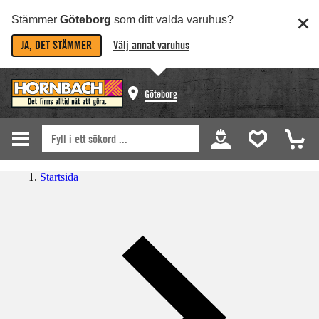
Stämmer
Göteborg
som ditt valda varuhus?
JA, DET STÄMMER
Välj annat varuhus
Göteborg
Startsida