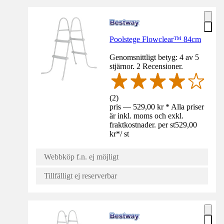
Poolstege Flowclear™ 84cm
Genomsnittligt betyg: 4 av 5
stjärnor. 2 Recensioner.
(
2
)
pris — 529,00 kr * Alla priser
är inkl. moms och exkl.
fraktkostnader. per st
529,00
kr
*
/
st
Webbköp f.n. ej möjligt
Tillfälligt ej reserverbar