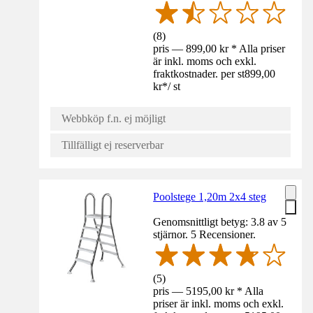
(
8
)
pris — 899,00 kr * Alla priser
är inkl. moms och exkl.
fraktkostnader. per st
899,00
kr
*
/
st
Webbköp f.n. ej möjligt
Tillfälligt ej reserverbar
Poolstege 1,20m 2x4 steg
Genomsnittligt betyg: 3.8 av 5
stjärnor. 5 Recensioner.
(
5
)
pris — 5195,00 kr * Alla
priser är inkl. moms och exkl.