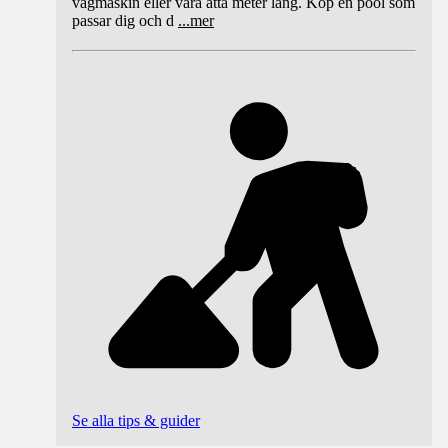
vågmaskin eller vara åtta meter lång. Köp en pool som
passar dig och d
...
mer
Se alla tips & guider