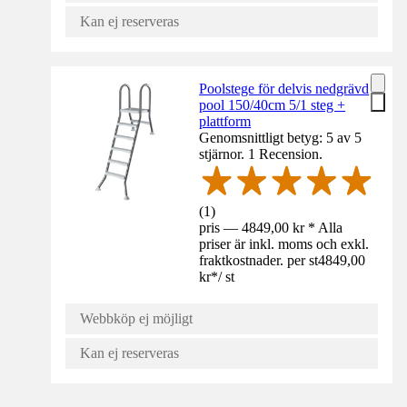
Kan ej reserveras
Poolstege för delvis nedgrävd
pool 150/40cm 5/1 steg +
plattform
Genomsnittligt betyg: 5 av 5
stjärnor. 1 Recension.
(
1
)
pris — 4849,00 kr * Alla
priser är inkl. moms och exkl.
fraktkostnader. per st
4849,00
kr
*
/
st
Webbköp ej möjligt
Kan ej reserveras