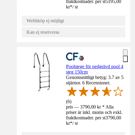
fraktkostnader. per st
5195,00
kr
*
/
st
Webbköp ej möjligt
Kan ej reserveras
Poolstege för nedgrävd pool 4
steg 150cm
Genomsnittligt betyg: 3.7 av 5
stjärnor. 6 Recensioner.
(
6
)
pris — 3790,00 kr * Alla
priser är inkl. moms och exkl.
fraktkostnader. per st
3790,00
kr
*
/
st