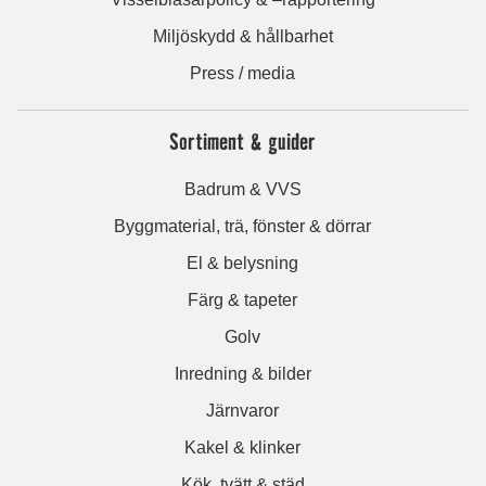
Miljöskydd & hållbarhet
Press / media
Sortiment & guider
Badrum & VVS
Byggmaterial, trä, fönster & dörrar
El & belysning
Färg & tapeter
Golv
Inredning & bilder
Järnvaror
Kakel & klinker
Kök, tvätt & städ