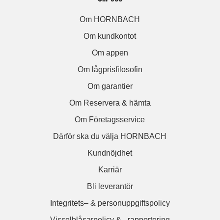
Om HORNBACH
Om kundkontot
Om appen
Om lågprisfilosofin
Om garantier
Om Reservera & hämta
Om Företagsservice
Därför ska du välja HORNBACH
Kundnöjdhet
Karriär
Bli leverantör
Integritets– & personuppgiftspolicy
Visselblåsarpolicy & –rapportering