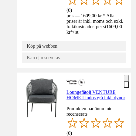
(
0
)
pris — 1609,00 kr * Alla
priser är inkl. moms och exkl.
fraktkostnader. per st
1609,00
kr
*
/
st
Köp på webben
Kan ej reserveras
Loungefåtölj VENTURE
HOME Lindos grå inkl. dynor
Produkten har ännu inte
recenserats.
(
0
)