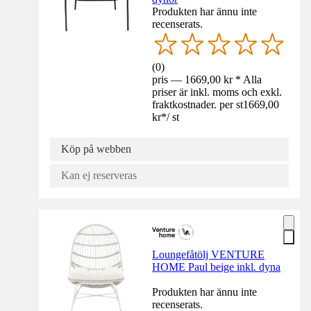
Produkten har ännu inte
recenserats.
(
0
)
pris — 1669,00 kr * Alla
priser är inkl. moms och exkl.
fraktkostnader. per st
1669,00
kr
*
/
st
Köp på webben
Kan ej reserveras
Loungefåtölj VENTURE
HOME Paul beige inkl. dyna
Produkten har ännu inte
recenserats.