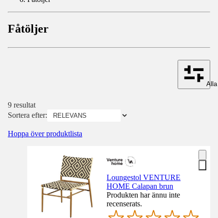
Fåtöljer
Alla 
9 resultat
Sortera efter:
Hoppa över produktlista
Loungestol VENTURE
HOME Calapan brun
Produkten har ännu inte
recenserats.