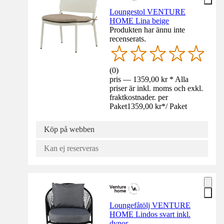
Loungestol VENTURE
HOME Lina beige
Produkten har ännu inte
recenserats.
(
0
)
pris — 1359,00 kr * Alla
priser är inkl. moms och exkl.
fraktkostnader. per
Paket
1359,00 kr
*
/
Paket
Köp på webben
Kan ej reserveras
Loungefåtölj VENTURE
HOME Lindos svart inkl.
dynor