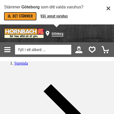
Stämmer
Göteborg
som ditt valda varuhus?
JA, DET STÄMMER
Välj annat varuhus
Göteborg
Startsida