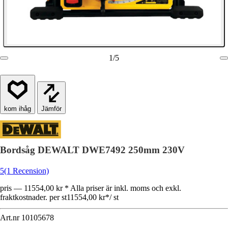
1
/
5
Jämför
Bordsåg DEWALT DWE7492 250mm 230V
5
(1 Recension)
pris — 11554,00 kr * Alla priser är inkl. moms och exkl.
fraktkostnader. per st
11554,00 kr
*
/
st
Art.nr
10105678