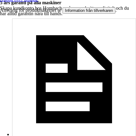
5 års garanti på alla maskiner
Skapa kundkonto hos Hornbach – så sparas kvittona digitalt och du
Ansvarig för produktsäkerhet se
.
Information från tillverkaren
har alltid garantin nära till hands.