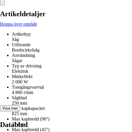
Artikeldetaljer
Hoppa över område
Artikeltyp
Såg
Utförande
Bordscirkelsåg
Användning
Sågar
Typ av drivning
Elektrisk
Märkeffekt
2 000 W
Tomgångsvarvtal
4 800 r/min
Sågblad
250 mm
Max kapkapacitet
Visa mer
825 mm
Max kapbredd (90°)
Datablad
77 mm
Max kapbredd (45°)