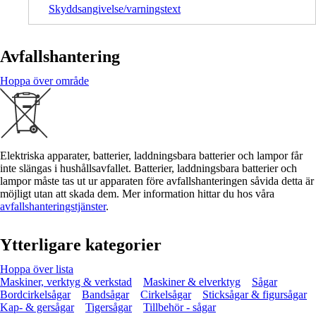
Skyddsangivelse/varningstext
Avfallshantering
Hoppa över område
Elektriska apparater, batterier, laddningsbara batterier och lampor får
inte slängas i hushållsavfallet. Batterier, laddningsbara batterier och
lampor måste tas ut ur apparaten före avfallshanteringen såvida detta är
möjligt utan att skada dem. Mer information hittar du hos våra
avfallshanteringstjänster
.
Ytterligare kategorier
Hoppa över lista
Maskiner, verktyg & verkstad
Maskiner & elverktyg
Sågar
Bordcirkelsågar
Bandsågar
Cirkelsågar
Sticksågar & figursågar
Kap- & gersågar
Tigersågar
Tillbehör - sågar