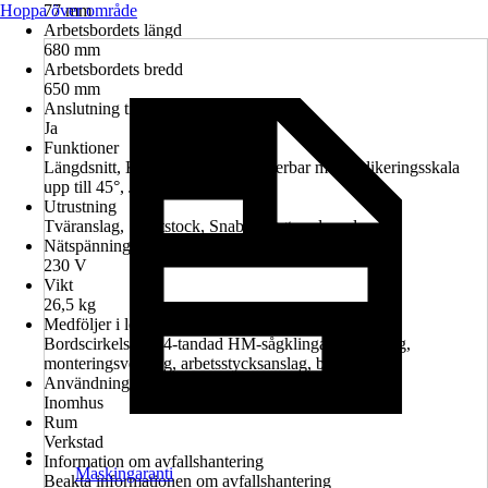
Hoppa över område
77 mm
Arbetsbordets längd
680 mm
Arbetsbordets bredd
650 mm
Anslutning till dammutsug
Ja
Funktioner
Längdsnitt, Kan höjdjusteras, Justerbar med indikeringsskala
upp till 45°, Justerbart tväranslag
Utrustning
Tväranslag, Skjutstock, Snabbbyggt underrede
Nätspänning
230 V
Vikt
26,5 kg
Medföljer i leveransen
Bordscirkelsåg, 24-tandad HM-sågklinga, tryckstång,
monteringsverktyg, arbetsstycksanslag, basram
Användningsmiljö
Inomhus
Rum
Verkstad
Information om avfallshantering
Maskingaranti
Beakta informationen om avfallshantering