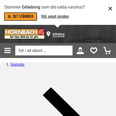
Stämmer
Göteborg
som ditt valda varuhus?
JA, DET STÄMMER
Välj annat varuhus
Göteborg
Startsida