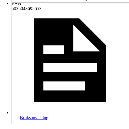
EAN
5035048692653
Bruksanvisning