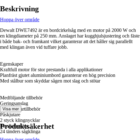
Beskrivning
Hoppa över område
Dewalt DWE7492 är en bordcirkelsåg med en motor på 2000 W och
en klingdiameter på 250 mm. Anslaget har kugghjulsjustering och fäste
i både bak- och framkant vilket garanterar att det håller sig parallellt
med klingan även vid tuffare jobb.
Egenskaper
Kraftfull motor för stor prestanda i alla applikationer
Planfräst gjutet aluminiumbord garanterar en hög precision
Med stålbur som skyddar sågen mot slag och stötar
Medföljande tillbehör
Geringsanslag
Dammsugartillbehör
Visa mer
Påskjutare
2 styck klingnycklar
Produktsäkerhet
Parallellanslag
24 tänders sågklinga
Hoppa över område