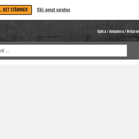
A, DET STÄMMER
Välj annat varuhus
Spåra / Annullera / Return