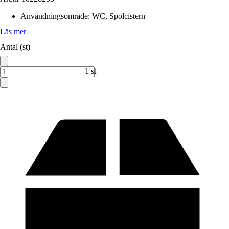
Användningsområde
:
WC, Spolcistern
Läs mer
Antal (st)
1 st