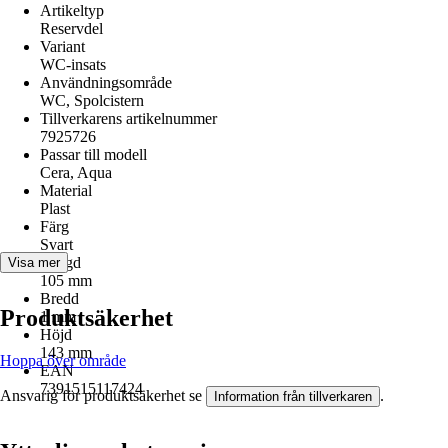
Artikeltyp
Reservdel
Variant
WC-insats
Användningsområde
WC, Spolcistern
Tillverkarens artikelnummer
7925726
Passar till modell
Cera, Aqua
Material
Plast
Färg
Svart
Längd
Visa mer
105 mm
Bredd
Produktsäkerhet
1 mm
Höjd
143 mm
Hoppa över område
EAN
7391515117424
Ansvarig för produktsäkerhet se
.
Information från tillverkaren