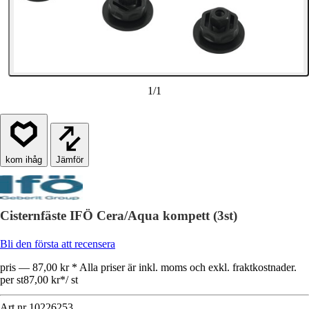
1
/
1
Jämför
Cisternfäste IFÖ Cera/Aqua kompett (3st)
Bli den första att recensera
pris — 87,00 kr * Alla priser är inkl. moms och exkl. fraktkostnader.
per st
87,00 kr
*
/
st
Art.nr
10226253