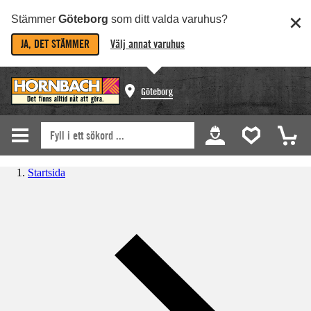
Stämmer
Göteborg
som ditt valda varuhus?
JA, DET STÄMMER
Välj annat varuhus
Göteborg
Startsida