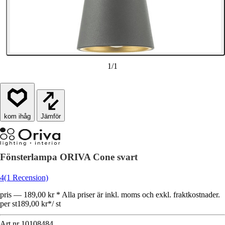
1
/
1
Jämför
Fönsterlampa ORIVA Cone svart
4
(1 Recension)
pris — 189,00 kr * Alla priser är inkl. moms och exkl. fraktkostnader.
per st
189,00 kr
*
/
st
Art.nr
10108484