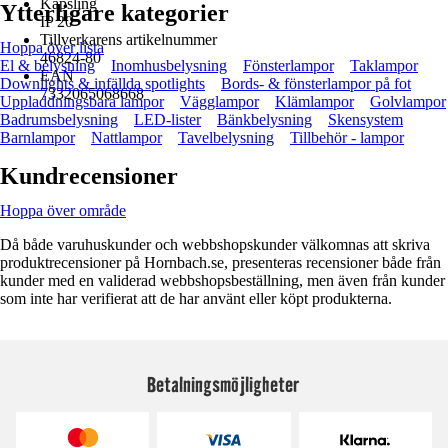
Kapsling
Ytterligare kategorier
IP 20
Tillverkarens artikelnummer
Hoppa över lista
46824-80
El & belysning
Inomhusbelysning
Fönsterlampor
Taklampor
EAN
Downlights & infällda spotlights
Bords- & fönsterlampor på fot
7332065068668
Uppladdningsbara lampor
Vägglampor
Klämlampor
Golvlampor
Badrumsbelysning
LED-lister
Bänkbelysning
Skensystem
Barnlampor
Nattlampor
Tavelbelysning
Tillbehör - lampor
Kundrecensioner
Hoppa över område
Då både varuhuskunder och webbshopskunder välkomnas att skriva
produktrecensioner på Hornbach.se, presenteras recensioner både från
kunder med en validerad webbshopsbeställning, men även från kunder
som inte har verifierat att de har använt eller köpt produkterna.
Betalningsmöjligheter