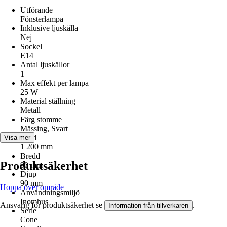
Utförande
Fönsterlampa
Inklusive ljuskälla
Nej
Sockel
E14
Antal ljuskällor
1
Max effekt per lampa
25 W
Material ställning
Metall
Färg stomme
Mässing, Svart
Höjd
Visa mer
1 200 mm
Bredd
Produktsäkerhet
90 mm
Djup
90 mm
Hoppa över område
Användningsmiljö
Inomhus
Ansvarig för produktsäkerhet se
.
Information från tillverkaren
Serie
Cone