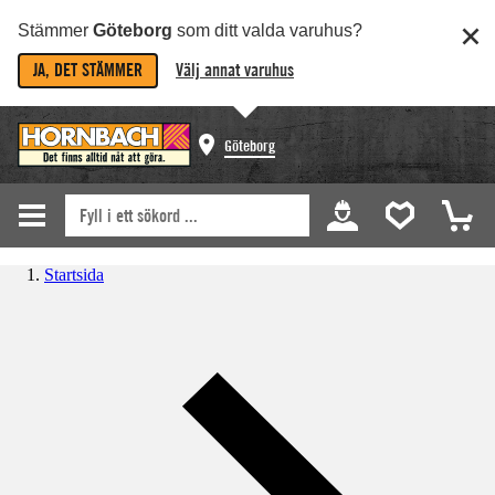
Stämmer
Göteborg
som ditt valda varuhus?
JA, DET STÄMMER
Välj annat varuhus
Göteborg
Startsida