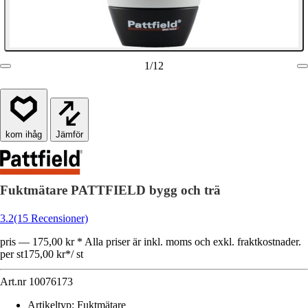
1
/
12
Jämför
Fuktmätare PATTFIELD bygg och trä
3.2
(15 Recensioner)
pris — 175,00 kr * Alla priser är inkl. moms och exkl. fraktkostnader.
per st
175,00 kr
*
/
st
Art.nr
10076173
Artikeltyp
:
Fuktmätare