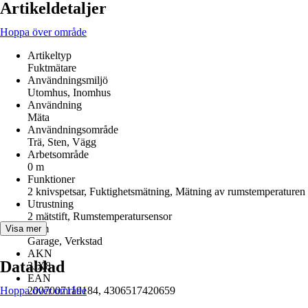
Artikeldetaljer
Hoppa över område
Artikeltyp
Fuktmätare
Användningsmiljö
Utomhus, Inomhus
Användning
Mäta
Användningsområde
Trä, Sten, Vägg
Arbetsområde
0 m
Funktioner
2 knivspetsar, Fuktighetsmätning, Mätning av rumstemperaturen
Utrustning
2 mätstift, Rumstemperatursensor
Rum
Visa mer
Garage, Verkstad
AKN
Datablad
3JX8
EAN
Hoppa över område
2007007119184, 4306517420659