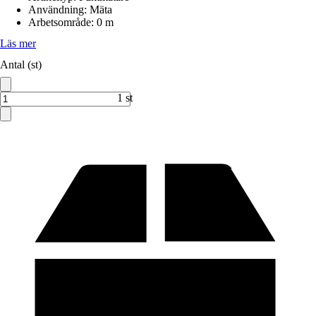
Användning
:
Mäta
Arbetsområde
:
0 m
Läs mer
Antal (st)
1 st